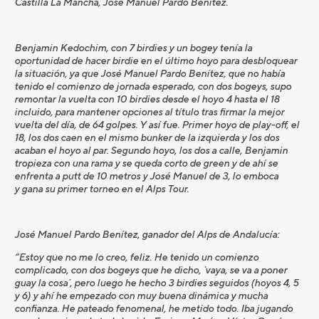
Castilla La Mancha, José Manuel Pardo Benítez.
Benjamin Kedochim, con 7 birdies y un bogey tenía la
oportunidad de hacer birdie en el último hoyo para desbloquear
la situación, ya que José Manuel Pardo Benítez, que no había
tenido el comienzo de jornada esperado, con dos bogeys, supo
remontar la vuelta con 10 birdies desde el hoyo 4 hasta el 18
incluido, para mantener opciones al título tras firmar la mejor
vuelta del día, de 64 golpes. Y así fue. Primer hoyo de play-off, el
18, los dos caen en el mismo bunker de la izquierda y los dos
acaban el hoyo al par. Segundo hoyo, los dos a calle, Benjamin
tropieza con una rama y se queda corto de green y de ahí se
enfrenta a putt de 10 metros y José Manuel de 3, lo emboca
y gana su primer torneo en el Alps Tour.
José Manuel Pardo Benítez, ganador del Alps de Andalucía:
“Estoy que no me lo creo, feliz. He tenido un comienzo
complicado, con dos bogeys que he dicho, `vaya, se va a poner
guay la cosa´, pero luego he hecho 3 birdies seguidos (hoyos 4, 5
y 6) y ahí he empezado con muy buena dinámica y mucha
confianza. He pateado fenomenal, he metido todo. Iba jugando