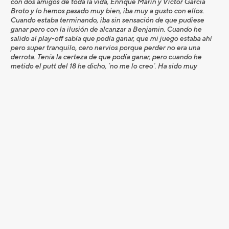
con dos amigos de toda la vida, Enrique Marín y Víctor García
Broto y lo hemos pasado muy bien, iba muy a gusto con ellos.
Cuando estaba terminando, iba sin sensación de que pudiese
ganar pero con la ilusión de alcanzar a Benjamin. Cuando he
salido al play-off sabía que podía ganar, que mi juego estaba ahí
pero super tranquilo, cero nervios porque perder no era una
derrota. Tenía la certeza de que podía ganar, pero cuando he
metido el putt del 18 he dicho, `no me lo creo´. Ha sido muy
emocionante. Esta victoria cambia todos mis plane, de estar
luchando por mantener la tarjeta del Alps a luchar por llegar al
Challenge Tour el año que viene. Estoy feliz”. Y es que con esta
victoria José Manuel ha escalado desde el puesto 24 a la 6ª
posición del Ranking del Alps Tour, lo cual le abre la oportunidad
de llegar al Challenge Tour si mantiene este puesto a final de
temporada.
Benjamin Kedochim se ha quedado en segunda posición con el
que ha subido al 8º del ranking, “creo que he hecho bien mi
trabajo y estoy contento, ha venido un jugador mejor de atrás y
me lo ha quitado, pero así es el golf”.
Quim Vidal ha luchado por su segunda victoria del año, pero con