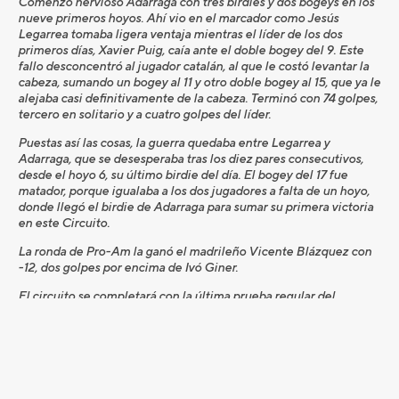
Comenzó nervioso Adarraga con tres birdies y dos bogeys en los
nueve primeros hoyos. Ahí vio en el marcador como Jesús
Legarrea tomaba ligera ventaja mientras el líder de los dos
primeros días, Xavier Puig, caía ante el doble bogey del 9. Este
fallo desconcentró al jugador catalán, al que le costó levantar la
cabeza, sumando un bogey al 11 y otro doble bogey al 15, que ya le
alejaba casi definitivamente de la cabeza. Terminó con 74 golpes,
tercero en solitario y a cuatro golpes del líder.
Puestas así las cosas, la guerra quedaba entre Legarrea y
Adarraga, que se desesperaba tras los diez pares consecutivos,
desde el hoyo 6, su último birdie del día. El bogey del 17 fue
matador, porque igualaba a los dos jugadores a falta de un hoyo,
donde llegó el birdie de Adarraga para sumar su primera victoria
en este Circuito.
La ronda de Pro-Am la ganó el madrileño Vicente Blázquez con
-12, dos golpes por encima de Ivó Giner.
El circuito se completará con la última prueba regular del
Circuito, del 21 al 25 de noviembre en Guadalhorce en Andalucía.
Tras lo cual se celebrará la Gran Final en Tenerife, en el campo de
Buenavista.
Logroño, ciudad de fronteras