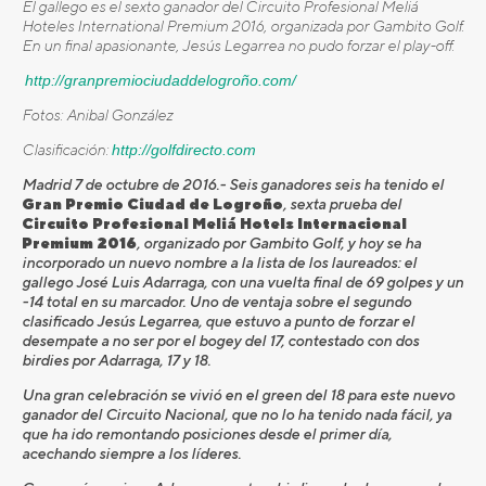
El gallego es el sexto ganador del Circuito Profesional Meliá
Hoteles International Premium 2016, organizada por Gambito Golf.
En un final apasionante, Jesús Legarrea no pudo forzar el play-off.
http://granpremiociudaddelogroño.com/
Fotos: Anibal González
Clasificación:
http://golfdirecto.com
Madrid 7 de octubre de 2016.- Seis ganadores seis ha tenido el
Gran Premio Ciudad de Logroño
, sexta prueba del
Circuito Profesional Meliá Hotels Internacional
Premium 2016
, organizado por Gambito Golf, y hoy se ha
incorporado un nuevo nombre a la lista de los laureados: el
gallego José Luis Adarraga, con una vuelta final de 69 golpes y un
-14 total en su marcador. Uno de ventaja sobre el segundo
clasificado Jesús Legarrea, que estuvo a punto de forzar el
desempate a no ser por el bogey del 17, contestado con dos
birdies por Adarraga, 17 y 18.
Una gran celebración se vivió en el green del 18 para este nuevo
ganador del Circuito Nacional, que no lo ha tenido nada fácil, ya
que ha ido remontando posiciones desde el primer día,
acechando siempre a los líderes.