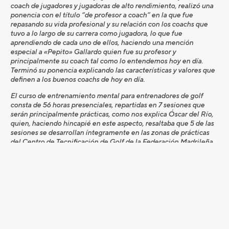
coach de jugadores y jugadoras de alto rendimiento, realizó una
ponencia con el título “de profesor a coach” en la que fue
repasando su vida profesional y su relación con los coachs que
tuvo a lo largo de su carrera como jugadora, lo que fue
aprendiendo de cada uno de ellos, haciendo una mención
especial a «Pepito» Gallardo quien fue su profesor y
principalmente su coach tal como lo entendemos hoy en día.
Terminó su ponencia explicando las características y valores que
definen a los buenos coachs de hoy en día.
El curso de entrenamiento mental para entrenadores de golf
consta de 56 horas presenciales, repartidas en 7 sesiones que
serán principalmente prácticas, como nos explica Óscar del Río,
quien, haciendo hincapié en este aspecto, resaltaba que 5 de las
sesiones se desarrollan íntegramente en las zonas de prácticas
del Centro de Tecnificación de Golf de la Federación Madrileña.
A lo largo de estas sesiones los entrenadores asistentes
aprenderán a utilizar herramientas psicológicas básicas que
podrán utilizar en sus clases y entrenamientos con sus alumnos
para optimizar su aprendizaje, desarrollar su confianza, la
concentración y las rutinas de competición.