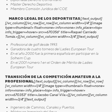
Máster Derecho Deportivo.
Miembro Comisión Jurídica del COE.
MARCO LEGAL DE LOS DEPORTISTAS
[/text_output]
[/vc_column][/vc_row][vc_row][vc_column width=»1/4″][image
type=»thumbnail» float=»none» info=»none» info_place=»top»
info_trigger=»hover» src=»670356″ title=»Raquel Carriedo
Tomás.»][/vc_column][vc_column width=»3/4″][text_output]
Profesional de golf desde 1993.
Ganadora de cuatro torneos del Ladies European Tour
En el año 2000 fue la primera española en participar
en la
Solheim Cup.
En el 2001 número 1 en el Orden de Mérito de
Ladies
European Tour
TRANSICIÓN DE LA COMPETICIÓN AMATEUR A LA
PROFESIONAL
[/text_output][/vc_column][/vc_row][vc_row]
[vc_column width=»1/4″][image type=»thumbnail» float=»none»
info=»none» info_place=»top» info_trigger=»hover»
src=»670353″ title=»Jacobo Canal Vila.»][/vc_column][vc_column
width=»3/4″][text_output]
Ingeniero de Caminos, Canales y Puertos.
Máster en Ingeniería del Agua.