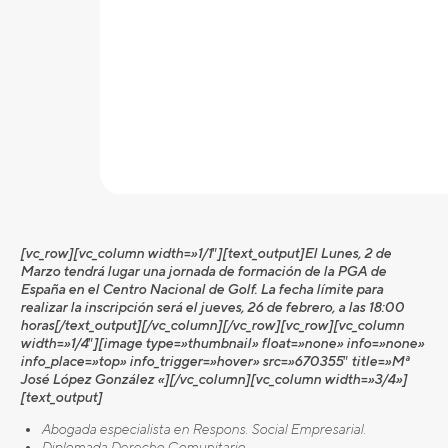
[vc_row][vc_column width=»1/1″][text_output]El Lunes, 2 de
Marzo tendrá lugar una jornada de formación de la PGA de
España en el Centro Nacional de Golf. La fecha límite para
realizar la inscripción será el jueves, 26 de febrero, a las 18:00
horas[/text_output][/vc_column][/vc_row][vc_row][vc_column
width=»1/4″][image type=»thumbnail» float=»none» info=»none»
info_place=»top» info_trigger=»hover» src=»670355″ title=»Mª
José López González «][/vc_column][vc_column width=»3/4»]
[text_output]
Abogada especialista en Respons. Social Empresarial.
Diplomada Derecho Comunitario.