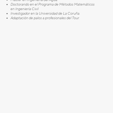
Doctorando en el Programa de Métodos Matemáticos
en
Ingeniería Civil
Investigador en la Universidad de La Coruña.
Adaptación de palos a profesionales del Tour.
APLICACIÓN FÍSICA DEL SWING DE GOLF Y
JUEGO
CORTO (parte teórica)
[/text_output][/vc_column][/vc_row]
[vc_row][vc_column width=»1/4″][image type=»thumbnail»
float=»none» info=»none» info_place=»top» info_trigger=»hover»
src=»670354″ title=»José Antonio Carro Pernas.»][/vc_column]
[vc_column width=»3/4″][text_output]
Profesional PGA desde 1990.
Categoría de Maestro y Jugador.
APLICACIÓN FÍSICA DEL SWING DE GOLF Y
JUEGO
CORTO (parte práctica)
[/text_output][/vc_column][/vc_row]
[vc_row][vc_column width=»1/1″][button shape=»square»
size=»mini» float=»none» href=»https://xn--pgaespaa-
j3a.com/wp-content/uploads/2015/02/JornadaFormacion.pdf»
info=»none» info_place=»top» info_trigger=»hover»]Más
Información[/button][/vc_column][/vc_row]