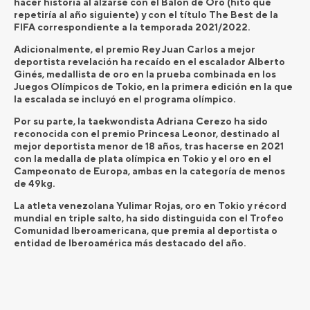
hacer historia al alzarse con el Balón de Oro (hito que
repetiría al año siguiente) y con el título The Best de la
FIFA correspondiente a la temporada 2021/2022.
Adicionalmente, el premio Rey Juan Carlos a mejor
deportista revelación ha recaído en el escalador Alberto
Ginés, medallista de oro en la prueba combinada en los
Juegos Olímpicos de Tokio, en la primera edición en la que
la escalada se incluyó en el programa olímpico.
Por su parte, la taekwondista Adriana Cerezo ha sido
reconocida con el premio Princesa Leonor, destinado al
mejor deportista menor de 18 años, tras hacerse en 2021
con la medalla de plata olímpica en Tokio y el oro en el
Campeonato de Europa, ambas en la categoría de menos
de 49kg.
La atleta venezolana Yulimar Rojas, oro en Tokio y récord
mundial en triple salto, ha sido distinguida con el Trofeo
Comunidad Iberoamericana, que premia al deportista o
entidad de Iberoamérica más destacado del año.
Por último, la Copa Barón de Güell, dirigida al mejor equipo
o selección del año, ha recaído en el equipo mixto de tiro
olímpico, formado por Fátima Gálvez y Alberto Fernández.
Juntos obtuvieron la medalla de oro en la prueba de foso