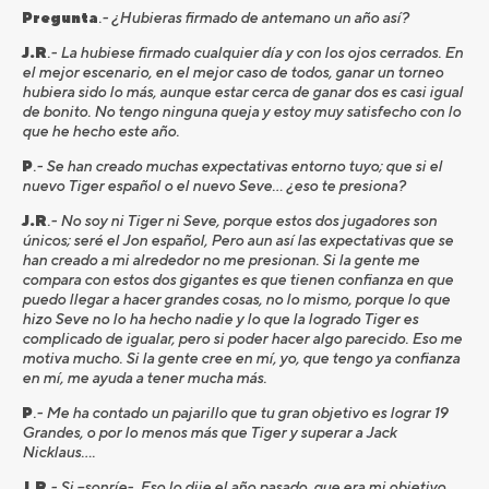
Pregunta
.- ¿Hubieras firmado de antemano un año así?
J.R
.- La hubiese firmado cualquier día y con los ojos cerrados. En
el mejor escenario, en el mejor caso de todos, ganar un torneo
hubiera sido lo más, aunque estar cerca de ganar dos es casi igual
de bonito. No tengo ninguna queja y estoy muy satisfecho con lo
que he hecho este año.
P
.- Se han creado muchas expectativas entorno tuyo; que si el
nuevo Tiger español o el nuevo Seve… ¿eso te presiona?
J.R
.- No soy ni Tiger ni Seve, porque estos dos jugadores son
únicos; seré el Jon español, Pero aun así las expectativas que se
han creado a mi alrededor no me presionan. Si la gente me
compara con estos dos gigantes es que tienen confianza en que
puedo llegar a hacer grandes cosas, no lo mismo, porque lo que
hizo Seve no lo ha hecho nadie y lo que la logrado Tiger es
complicado de igualar, pero si poder hacer algo parecido. Eso me
motiva mucho. Si la gente cree en mí, yo, que tengo ya confianza
en mí, me ayuda a tener mucha más.
P
.- Me ha contado un pajarillo que tu gran objetivo es lograr 19
Grandes, o por lo menos más que Tiger y superar a Jack
Nicklaus….
J.R
.- Si –sonríe-. Eso lo dije el año pasado, que era mi objetivo.