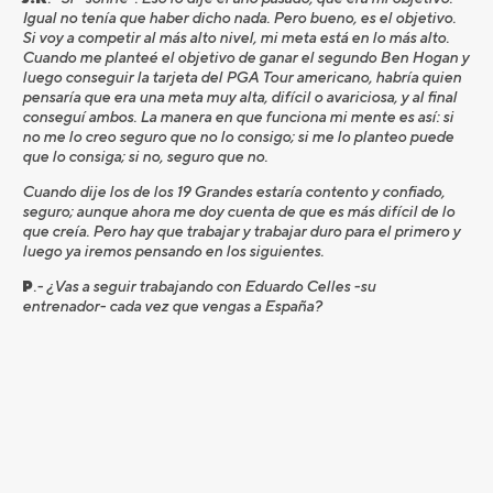
Igual no tenía que haber dicho nada. Pero bueno, es el objetivo.
Si voy a competir al más alto nivel, mi meta está en lo más alto.
Cuando me planteé el objetivo de ganar el segundo Ben Hogan y
luego conseguir la tarjeta del PGA Tour americano, habría quien
pensaría que era una meta muy alta, difícil o avariciosa, y al final
conseguí ambos. La manera en que funciona mi mente es así: si
no me lo creo seguro que no lo consigo; si me lo planteo puede
que lo consiga; si no, seguro que no.
Cuando dije los de los 19 Grandes estaría contento y confiado,
seguro; aunque ahora me doy cuenta de que es más difícil de lo
que creía. Pero hay que trabajar y trabajar duro para el primero y
luego ya iremos pensando en los siguientes.
P
.- ¿Vas a seguir trabajando con Eduardo Celles -su
entrenador- cada vez que vengas a España?
J.R
.- Sí por supuesto; y si hace falta que venga a Estados Unidos,
vendrá. Al final es el que ha hecho mi swing y el que me conoce
mejor. Siempre que me pasa algo en cinco minutos me lo
soluciona. Ahí estuvo conmigo en el Open de Estados Unidos, lo
solucionó, y al día siguiente -1 para pasar el corte. Ahora mismo
no hay ninguna razón para cambiar de entrenador.
P
.- ¿Y qué tal con Tim Mickleson –hermano de Phil- al otro lado