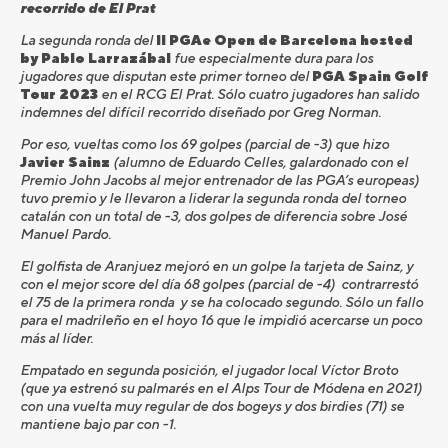
recorrido de El Prat
La segunda ronda del
II PGAe Open de Barcelona hosted
by Pablo Larrazábal
fue especialmente dura para los
jugadores que disputan este primer torneo del
PGA Spain Golf
Tour 2023
en el RCG El Prat. Sólo cuatro jugadores han salido
indemnes del difícil recorrido diseñado por Greg Norman.
Por eso, vueltas como los 69 golpes (parcial de -3) que hizo
Javier Sainz
(alumno de Eduardo Celles, galardonado con el
Premio John Jacobs al mejor entrenador de las PGA’s europeas)
tuvo premio y le llevaron a liderar la segunda ronda del torneo
catalán con un total de -3, dos golpes de diferencia sobre José
Manuel Pardo.
El golfista de Aranjuez mejoró en un golpe la tarjeta de Sainz, y
con el mejor score del día 68 golpes (parcial de -4) contrarrestó
el 75 de la primera ronda y se ha colocado segundo. Sólo un fallo
para el madrileño en el hoyo 16 que le impidió acercarse un poco
más al líder.
Empatado en segunda posición, el jugador local Víctor Broto
(que ya estrenó su palmarés en el Alps Tour de Módena en 2021)
con una vuelta muy regular de dos bogeys y dos birdies (71) se
mantiene bajo par con -1.