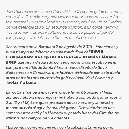
Javi Colomo se alza con la Copa de la PGA por un golpe de ventaja
sobre Xavi Guzmán, segunda victoria esta semana del cacereño
tras ganar el lunes en el golf de la Herrería, del Circuito de Madrid,
donde defendía título. En segunda posición, a un golpe, terminó
Xavi Guzmán tras una vuelta perfecta de 65 golpes. El par del
campo dejó a José Antonio Sota en quinta posición.
San Vicente de la Barquera 2 de agosto de 2015.- Emociones y
buen tiempo no faltaron en esta ronda final del
XXVIII
Campeonato de España de la PGA – Premio Liébana
2017
que se ha disputado por segundo año consecutivo en el
campo montañés de Santa Marina, único diseño de Seve
Ballesteros en Cantabria, que hubiera disfrutado con este duelo
al sol entre los dos colosos del golf nacional, Xavi Guzmán y
Javier Colomo
.
La victoria fue para el cacereño que firmó 66 golpes al final,
aunque hubiera sido mejor si no hubiera cometido tres errores: al
2 al 13 y al 18, éste quizá producto de los nervios y la tensión,
mandó su bola al agua frontal del green. Dos victorias en una
semana entre está y La Herrería el pasado lunes del Circuito de
Madrid, dos campos muy exigentes.
“Estoy muy contento, me voy con la cabeza alta, no ya por el