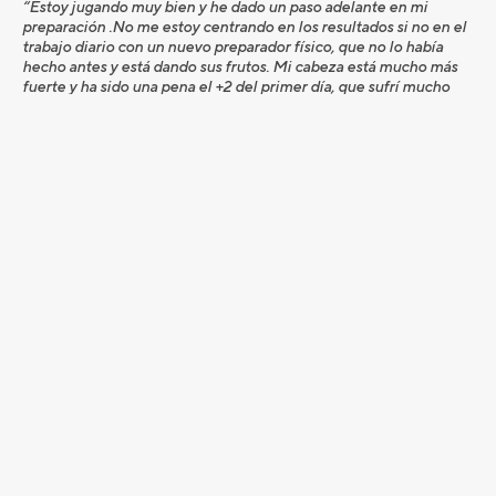
“Estoy jugando muy bien y he dado un paso adelante en mi
preparación .No me estoy centrando en los resultados si no en el
trabajo diario con un nuevo preparador físico, que no lo había
hecho antes y está dando sus frutos. Mi cabeza está mucho más
fuerte y ha sido una pena el +2 del primer día, que sufrí mucho
por el campo, pasé una mala noche con dolores de estómago y
salí mentalizado al campo que tenía que aguantar y luego hizo
dos buenas tarjetas de 65 golpes. Contento con la segunda plaza
pero me voy con un pelín de mal sabor de boca porque hoy salí
con ganas d ganar y me he quedado a las puertas”.
En tercera posición empatados quedaron dos Carlos, Rodiles y
Balmaseda, dos veteranos que han compartido muchas jornadas
de golf.
“Hoy me han sobrado los nueve primeros hoyos en los que hice
40 golpes (cuatro bogeys), porque por los nueve segundos me he
salido: 28 golpes, cinco birdies y un eagle. Pero en tu tarjeta
cuentan todos los golpes”, comentaba Rodiles.
Sin tiempo para disfrutar del buen ambiente de golf que se ha
vivido en esta jornada final del Campeonato de España de la
PGA, el madrileño Balmaseda parte para el Club de Campo Villa
de Madrid donde el lunes a las 8.30 h. volverá a clavar el tee de
salida.