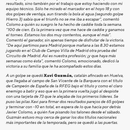
resultado, sino también por el trabajo que estoy haciendo con mi
equipo técnico. Sólo he mirado el marcador en el hoyo 18 y con
dos golpes de ventaja, aun tirando la bola al agua (segundo golpe
Hierro 3) sabía que el triunfo no se me iba a escapar”, comentó
Colomo a quién su suegro le ha hecho de caddie toda la semana.
“100 de cien. Es la primera vez que me hace de caddie y ganamos
el torneo. Estamos los dos muy contentos, aunque el más”.
Comentó el ganador, sin apenas tiempo de disfrutar de la victoria.
“De aquí partimos para Madrid porque mañana a las 8.30 estamos
jugando en el Club de Campo Villa de Madrid otra prueba del
Circuito de Madrid. Así es nuestra profesión; ¡y que haya más
semanas como ésta”, comentó Colomo, emocionado, dedicó la
victoria a su familia que le ha acompañado estos días.
A un golpe se quedó
Xavi Guzmán,
catalán afincado en Huelva,
que llegaba al campo de San Vicente de la Barquera con el título
de Campeón de España de la RFEG bajo el título y como el claro
enemigo a batir y eso que en la primera vuelta jugó al despiste
con una tarjeta de 73 que le alejaba de los primeros líderes. Se
puso las pilas Xavi para firmar dos resultados parejos de 65 golpes
y terminar con -10 en total, en espera de lo que hacía por detrás
Javier Colomo, a quién fue pisando los talones desde el sábado.
Guzmán estuvo muy cerca de ganar los dos títulos nacionales
más importantes de la temporada, pero se quedó a las puertas.