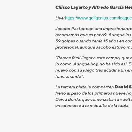
Chisco Lagarto y Alfredo García Her
Live:
https://www.golfgenius.com/leag
Jacobo Pastor, con una impresionante v
recordemos que es par 69. Aunque los m
59 golpes cuando tenía 15 años en com
profesional, aunque Jacobo estuvo muy
“Parece fácil llegar a este campo, que 
lo como. Aunque hoy, no ha sido así. 
nuevo con su juego tras acudir a un e
funcionando”.
La tercera plaza la comparten
David 
frenó al paso de los primeros nueve hoy
David Borda, que comenzaba su vuelta p
encaramarse a lo más alto de la tabla.