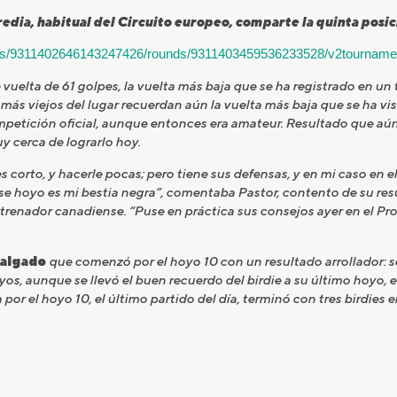
edia, habitual del Circuito europeo, comparte la quinta posic
ues/9311402646143247426/rounds/9311403459536233528/v2tourname
uelta de 61 golpes, la vuelta más baja que se ha registrado en un
ás viejos del lugar recuerdan aún la vuelta más baja que se ha vi
petición oficial, aunque entonces era amateur. Resultado que aú
 cerca de lograrlo hoy.
es corto, y hacerle pocas; pero tiene sus defensas, y en mi caso en 
Ese hoyo es mi bestia negra”, comentaba Pastor, contento de su re
ntrenador canadiense. “Puse en práctica sus consejos ayer en el 
Salgado
que comenzó por el hoyo 10 con un resultado arrollador: seis b
os, aunque se llevó el buen recuerdo del birdie a su último hoyo, e
or el hoyo 10, el último partido del día, terminó con tres birdies 