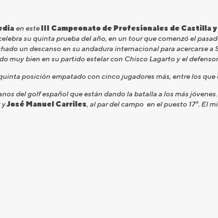
edia
en este
III Campeonato de Profesionales de Castilla 
lebra su quinta prueba del año, en un tour que comenzó el pasado 
hado un descanso en su andadura internacional para acercarse a 
 muy bien en su partido estelar con Chisco Lagarto y el defensor 
 quinta posición empatado con cinco jugadores más, entre los que 
ranos del golf español que están dando la batalla a los más jóvenes
; y
José Manuel Carriles
, al par del campo en el puesto 17º. El 