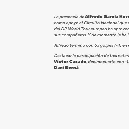
La presencia de
Alfredo García Her
como apoyo al Circuito Nacional que ce
del DP World Tour europeo ha aprovec
sus compañeros. Y de momento le ha ido
Alfredo terminó con 63 golpes (-4) en
Destacar la participación de tres vete
Víctor Casado
, decimocuarto con -1
Dani Berná
.