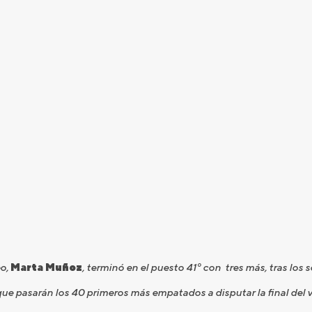
eo,
Marta Muñoz
, terminó en el puesto 41º con tres más, tras los so
que pasarán los 40 primeros más empatados a disputar la final del v