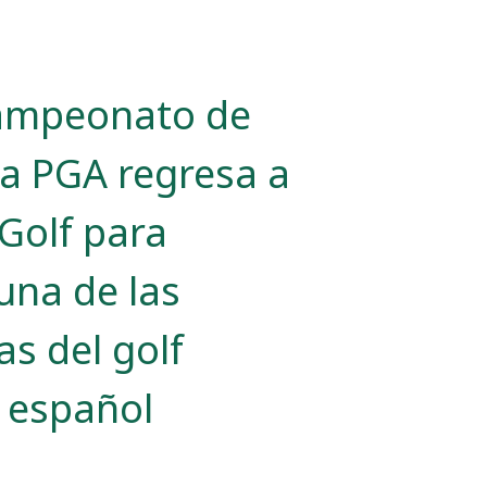
Campeonato de
la PGA regresa a
Golf para
una de las
as del golf
l español