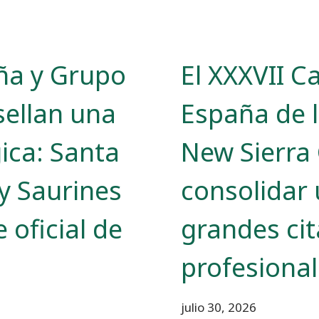
ña y Grupo
El XXXVII 
sellan una
España de 
gica: Santa
New Sierra 
 y Saurines
consolidar 
 oficial de
grandes cit
profesiona
julio 30, 2026