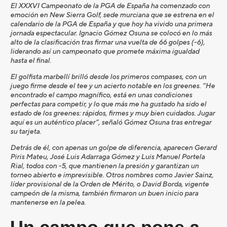
El XXXVI Campeonato de la PGA de España ha comenzado con
emoción en New Sierra Golf, sede murciana que se estrena en el
calendario de la PGA de España y que hoy ha vivido una primera
jornada espectacular. Ignacio Gómez Osuna se colocó en lo más
alto de la clasificación tras firmar una vuelta de 66 golpes (-6),
liderando así un campeonato que promete máxima igualdad
hasta el final.
El golfista marbellí brilló desde los primeros compases, con un
juego firme desde el tee y un acierto notable en los greenes. “He
encontrado el campo magnífico, está en unas condiciones
perfectas para competir, y lo que más me ha gustado ha sido el
estado de los greenes: rápidos, firmes y muy bien cuidados. Jugar
aquí es un auténtico placer”, señaló Gómez Osuna tras entregar
su tarjeta.
Detrás de él, con apenas un golpe de diferencia, aparecen Gerard
Piris Mateu, José Luis Adarraga Gómez y Luis Manuel Portela
Rial, todos con -5, que mantienen la presión y garantizan un
torneo abierto e imprevisible. Otros nombres como Javier Sainz,
líder provisional de la Orden de Mérito, o David Borda, vigente
campeón de la misma, también firmaron un buen inicio para
mantenerse en la pelea.