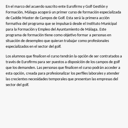
En el marco del acuerdo suscrito ente Eurofirms y Golf Gestión y
Formación, Málaga acogerá un primer curso de formación especializada
de Caddie Master de Campos de Golf. Esta será la primera acción
formativa del programa que se impulsará desde el Instituto Municipal
para la Formación y Empleo del Ayuntamiento de Málaga. Este
programa de formación tiene como objetivo formar a personas en
situación de desempleo que quieran trabajar como profesionales
especializados en el sector del golf.
Los alumnos que finalicen el curso tendrán la opción de ser contratados a
través de Eurofirms para ser puestos a disposición de los campos de golf
que los demanden. Las personas que finalicen el curso podrán acceder a
esta opción, creada para profesionalizar los perfiles laborales y atender
las crecientes necesidades temporales que presentan las empresas del
sector del golf.
Eurofirms, para impulsar la ocupación en el sector del golf
Esta es una primera actuación conjunta de Eurofirms y Golf Gestión y
Formación que nace para consolidarse y extenderse a otras zonas donde
se detecten necesidades en el sector del golf. En los próximos meses y
como consecuencia del convenio de colaboración entre Eurofirms y Golf
Gestión, se continuarán desarrollando programas formativos enfocados