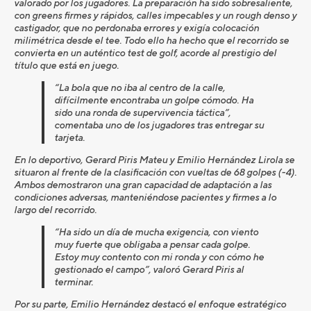
valorado por los jugadores. La preparaci
ó
n ha sido sobresaliente,
con greens firmes y r
á
pidos, calles impecables y un rough denso y
castigador, que no perdonaba errores y exig
í
a colocaci
ó
n
milim
é
trica desde el tee. Todo ello ha hecho que el recorrido se
convierta en un aut
é
ntico test de golf, acorde al prestigio del
t
í
tulo que est
á
en juego.
“
La bola que no iba al centro de la calle,
dif
í
cilmente encontraba un golpe c
ó
modo. Ha
sido una ronda de supervivencia t
á
ctica
”
,
comentaba uno de los jugadores tras entregar su
tarjeta.
En lo deportivo, Gerard Piris Mateu y Emilio Hern
á
ndez Lirola se
situaron al frente de la clasificaci
ó
n con vueltas de 68 golpes (-4).
Ambos demostraron una gran capacidad de adaptaci
ó
n a las
condiciones adversas, manteni
é
ndose pacientes y firmes a lo
largo del recorrido.
“
Ha sido un d
í
a de mucha exigencia, con viento
muy fuerte que obligaba a pensar cada golpe.
Estoy muy contento con mi ronda y con c
ó
mo he
gestionado el campo
”
, valor
ó
Gerard Piris al
terminar.
Por su parte, Emilio Hern
á
ndez destac
ó
el enfoque estrat
é
gico