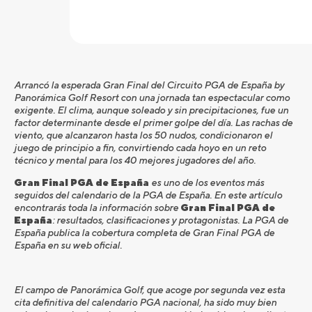
Arranc
ó
la esperada Gran Final del Circuito PGA de Espa
ñ
a by
Panor
á
mica Golf Resort con una jornada tan espectacular como
exigente. El clima, aunque soleado y sin precipitaciones, fue un
factor determinante desde el primer golpe del d
í
a. Las rachas de
viento, que alcanzaron hasta los 50 nudos, condicionaron el
juego de principio a fin, convirtiendo cada hoyo en un reto
t
é
cnico y mental para los 40 mejores jugadores del a
ñ
o.
Gran Final PGA de España
es uno de los eventos más
seguidos del calendario de la PGA de España. En este artículo
encontrarás toda la información sobre
Gran Final PGA de
España
: resultados, clasificaciones y protagonistas. La PGA de
España publica la cobertura completa de Gran Final PGA de
España en su web oficial.
El campo de Panor
á
mica Golf, que acoge por
segunda
vez esta
cita definitiva del calendario PGA nacional, ha sido muy bien