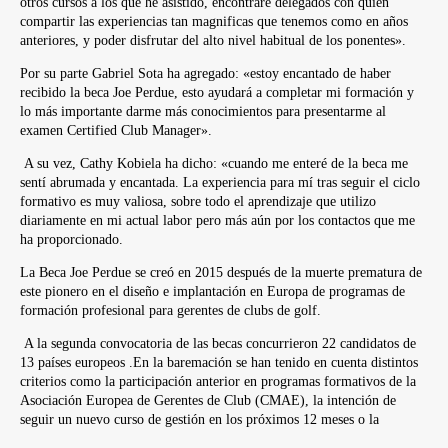
otros cursos a los que he asistido, encontraré delegados con quien
compartir las experiencias tan magnificas que tenemos como en años
anteriores, y poder disfrutar del alto nivel habitual de los ponentes».
Por su parte Gabriel Sota ha agregado: «estoy encantado de haber
recibido la beca Joe Perdue, esto ayudará a completar mi formación y
lo más importante darme más conocimientos para presentarme al
examen Certified Club Manager».
A su vez, Cathy Kobiela ha dicho: «cuando me enteré de la beca me
sentí abrumada y encantada. La experiencia para mí tras seguir el ciclo
formativo es muy valiosa, sobre todo el aprendizaje que utilizo
diariamente en mi actual labor pero más aún por los contactos que me
ha proporcionado.
La Beca Joe Perdue se creó en 2015 después de la muerte prematura de
este pionero en el diseño e implantación en Europa de programas de
formación profesional para gerentes de clubs de golf.
A la segunda convocatoria de las becas concurrieron 22 candidatos de
13 países europeos .En la baremación se han tenido en cuenta distintos
criterios como la participación anterior en programas formativos de la
Asociación Europea de Gerentes de Club (CMAE), la intención de
seguir un nuevo curso de gestión en los próximos 12 meses o la
influencia que el candidato ejerce sobre sus colegas y en otros campos