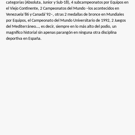
categorías (Absoluta, Junior y Sub-18), 4 subcampeonatos por Equipos en
el Viejo Continente, 2 Campeonatos del Mundo –los acontecidos en
Venezuela’86 y Canadá’92–, otras 2 medallas de bronce en Mundiales
por Equipos, el Campeonato del Mundo Universitario de 1992, 2 Juegos
del Mediterráneo…, es decir, siempre en lo más alto del podio, un
magnífico historial sin apenas parangón en ninguna otra disciplina
deportiva en España.
Desde la Asociación de Profesionales de Golf de España enviamos
nuestras condolencias a sus familiares y amigos, por esta gran pérdida
del mundo del golf profesional. Descanse en Paz.
PALMARÉS PROFESIONAL
1958: Omnium de Biarritz
1961: Campeonato de Castilla de Profesionales
1962: Campeonato de España de Profesionales y Campeonato de Castilla
de Profesionales
1964 Campeonato de España de Profesionales
Segundo en Campeonato de España de Profesionales 1955, Campeonato
de España de Profesionales 1958, Open de España 1961, Open de