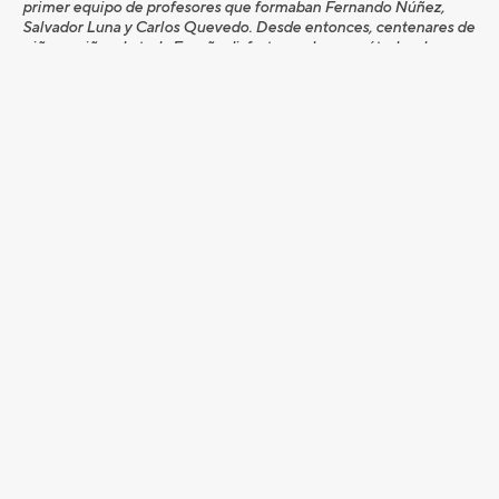
primer equipo de profesores que formaban Fernando Núñez,
Salvador Luna y Carlos Quevedo. Desde entonces, centenares de
niños y niños de toda España disfrutaron de sus métodos de
enseñanza, fidelizando a muchas generaciones de golfistas a este
deporte.
Su intensa trayectoria profesional fue merecedora, en 1984, de la
Medalla al Mérito en Golf de la RFEG.
Jesús Arruti Lizaso ha sido asimismo el patriarca de una saga
familiar de golfistas destacados que incluye a su hermano José,
su hijo Jesús María –éste último con un currículo deportivo que
atesora buen número de triunfos amateurs y profesionales– y sus
sobrinos José, Amaia y Marina.
Desde la PGA de España lamentamos la pérdida de uno de los
grandes de la enseñanza del golf, uno de los primeros miembros
de la asociación (número 57) y queremos mandar un mensaje de
cariño y ánimo a sus familiares y amigos. D.E. P.