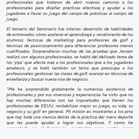
profesionales que trataron de abrir nuevos caminos a los
profesionales para diseñar prácticas efectivas y ayudar a los
jugadores a llevar su juego del campo de prácticas al campo de
juego
El temario del Seminario fue intenso: desarrollo de habilidades
de entrenador, cómo acelerar el aprendizaje y rendimiento de los
alumnos; técnicas de márketing para profesores de golf y
técnicas de posicionamiento para diferenciar profesores menos
cualificados. Sorprendieron muchas de las pruebas que Jensen
realizó con algunos profesionales, se habló del delicado tema de
los ‘yips’ que afecta más a los profesionales que a los jugadores
amateurs, y se trató también un tema que preocupa a los
profesionales: gestionar las clases de golf, avanzar en técnicas de
enseñanza y buscar nueva vías de negocio.
“Me ha sorprendido gratamente la numerosa asistencia de
profesionales y por sus vivencias y experiencias he visto que no
hay muchas diferencias con las inquietudes que tienen los
profesionales de EEUU: rentabilizar mejor su juego, su vida, su
negocio y su golf en general. Mi misión es mostrarles a los pros
que hay toda una ciencia detrás de la práctica del mero deporte
que les puede ayudar a lograr sus objetivos. Y como he
comentado en el Seminario, mostrarles esos cuatro pasos
maestros que les va a ayudar a conseguirlo”, explica Jensen.