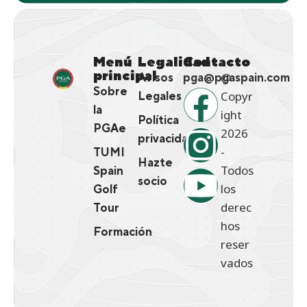
Menú
Legalidad
Contacto
principal
@
Avisos
pga@pgaspain.com
Sobre
Copyr
Legales
la
ight
Política
PGAe
2026
privacidad
-
TUMI
Hazte
Todos
Spain
socio
los
Golf
derec
Tour
hos
Formación
reser
vados