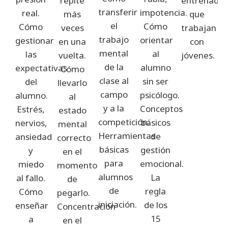
repite
entrenador
transferir
impotencia.
real.
más
que
el
Cómo
Cómo
veces
trabajan
trabajo
orientar
gestionar
en una
con
mental
al
las
vuelta.
jóvenes.
de la
alumno
expectativas
Cómo
clase al
sin ser
del
llevarlo
campo
psicólogo.
alumno.
al
y a la
Conceptos
Estrés,
estado
competición.
básicos
nervios,
mental
Herramientas
de
ansiedad
correcto
básicas
gestión
y
en el
para
emocional.
miedo
momento
alumnos
La
al fallo.
de
de
regla
Cómo
pegarlo.
iniciación.
de los
enseñar
Concentración
15
a
en el