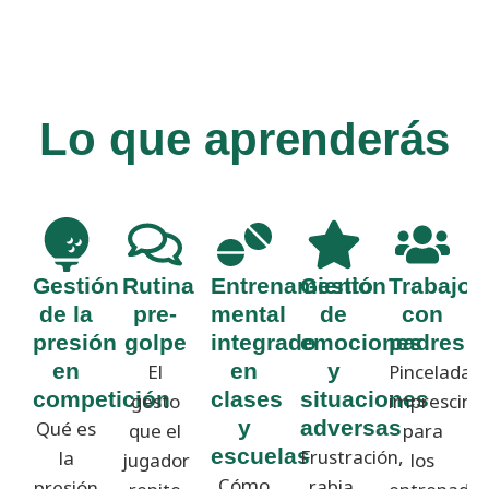
Lo que aprenderás
Gestión
Rutina
Entrenamiento
Gestión
Trabajo
de la
pre-
mental
de
con
presión
golpe
integrado
emociones
padres
en
en
y
El
Pinceladas
competición
clases
situaciones
gesto
imprescindi
y
adversas
Qué es
que el
para
escuelas
Frustración,
la
jugador
los
Cómo
rabia,
presión