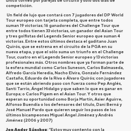
único torneo por parejas de circuito y sólo dos días de
competición.
Un field de lujo que contará con 7 jugadores del DP World
Tour europeo con tarjeta completa, que entre todos
suman 19 victorias; 16 ganadores del Challenge Tour que
entre todos tienen 33 victorias, un ganador del Asian Tour
y tres golfistas del Legends Senior europeo que suman 4
victorias. Entre estos últimos destaca el gaditano Juan
Quirós, que se estrena en el circuito de la PGA en su
nueva etapa, y que el sólo suma un triunfo en el Challenge
Tour, cuatro en el Legends Senior europeo y 13 victorias
profesionales más. Otros nombres que ya forman parte de
la esfera mundial como Carlos Suneson, Carlos Balmaseda,
Alfredo García Heredia, Nacho Elvira, Gonzalo Fernández
Castaño, Eduardo de la Riva o Álvaro Quirós; con jugadores
que se están abriendo paso con fuerza como Pep Anglés,
Santi Tarrío, Ángel Hidalgo y que saben lo que es ganar en
Europa; o Carlos Pigem en el Asian Tour. Y otros que
esperan su oportunidad como Borja Martín, Asier Aguirre,
Alfonso Buendía o los defensores del título, Dani Berná y
José Manuel Pardo que quieren seguir los pasos de los
últimos bicampeones Miguel Ángel Jiménez y Andrés
Jiménez (2006 y 2007)
Jon Ander
Sánchez
: “Estoy muy contento con la