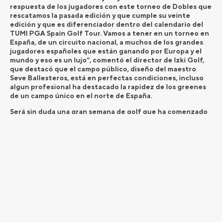
respuesta de los jugadores con este torneo de Dobles que
rescatamos la pasada edición y que cumple su veinte
edición y que es diferenciador dentro del calendario del
TUMI PGA Spain Golf Tour. Vamos a tener en un torneo en
España, de un circuito nacional, a muchos de los grandes
jugadores españoles que están ganando por Europa y el
mundo y eso es un lujo”, comentó el director de Izki Golf,
que destacó que el campo público, diseño del maestro
Seve Ballesteros, está en perfectas condiciones, incluso
algun profesional ha destacado la rapidez de los greenes
de un campo único en el norte de España.
Será sin duda una gran semana de golf que ha comenzado
con varias actividades dedicadas a la promoción del golf en
la zona. “Esta semana hemos tenido dos grupos de niños:
uno de 60 alumnos de un Centro Educativo del pueblo de
Maeztu entre 5 y 11 años que, acompañados por un
profesional PGA, han dado sus primeros pasos en el mundo
del golf; y otros 27 adolescentes entre 12 y 16 años del
Instituto Santa Cruz de Campazo con el mismo objetivo d
dar a conocer el golf”, explica Jon Ander Sánchez.
“Quiero agradecer a la Federación alavesa, a la Federación
Vasca, a la Diputación de Álava y a la PGA, y a todos los
patrocinadores todo su apoyo para el torneo y con este