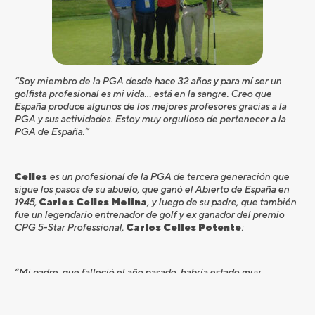
“Soy miembro de la PGA desde hace 32 años y para mí ser un
golfista profesional es mi vida… está en la sangre. Creo que
España produce algunos de los mejores profesores gracias a la
PGA y sus actividades. Estoy muy orgulloso de pertenecer a la
PGA de España.”
Celles
es un profesional de la PGA de tercera generación que
sigue los pasos de su abuelo, que ganó el Abierto de España en
1945,
Carlos Celles Molina
, y luego de su padre, que también
fue un legendario entrenador de golf y ex ganador del premio
CPG 5-Star Professional,
Carlos Celles Potente
:
“Mi padre, que falleció el año pasado, habría estado muy
orgulloso de ver esto, ya que era amigo y competidor de John
Jacobs. Ganar este premio es un gran homenaje a mi padre…la
verdad es que estoy muy orgulloso y feliz de recibir este