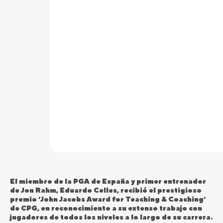
El miembro de la PGA de España y primer entrenador
de Jon Rahm, Eduardo Celles, recibió el prestigioso
premio ‘John Jacobs Award for Teaching & Coaching’
de CPG, en reconocimiento a su extenso trabajo con
jugadores de todos los niveles a lo largo de su carrera.