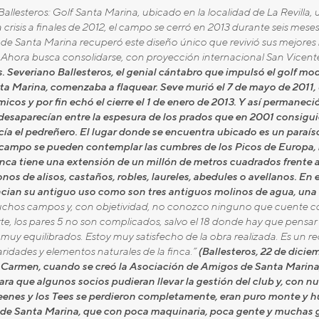
allesteros: Golf Santa Marina, ubicado en la localidad de La Revilla,
 crisis a finales de 2012, el campo se cerró en 2013 durante seis mes
de Santa Marina recuperó este diseño único que revivió sus mejor
 Ahora busca consolidarse, con proyección internacional
San Vicente
Severiano Ballesteros, el genial cántabro que impulsó el golf mode
nta Marina, comenzaba a flaquear. Seve murió el 7 de mayo de 2011
s y por fin echó el cierre el 1 de enero de 2013. Y así permaneci
 desaparecían entre la espesura de los prados que en 2001 consigu
ía el pedreñero. El lugar donde se encuentra ubicado es un paraíso 
campo se pueden contemplar las cumbres de los Picos de Europa, 
finca tiene una extensión de un millón de metros cuadrados frente a
s de alisos, castaños, robles, laureles, abedules o avellanos. En
cian su antiguo uso como son tres antiguos molinos de agua, una
hos campos y, con objetividad, no conozco ninguno que cuente con 
rte, los pares 5 no son complicados, salvo el 18 donde hay que pensar
uy equilibrados. Estoy muy satisfecho de la obra realizada. Es un re
aridades y elementos naturales de la finca.”
(Ballesteros, 22 de diciem
 del Carmen, cuando se creó la Asociación de Amigos de Santa Marin
ara que algunos socios pudieran llevar la gestión del club y, con n
greenes y los Tees se perdieron completamente, eran puro monte y 
lf de Santa Marina, que con poca maquinaria, poca gente y muchas 