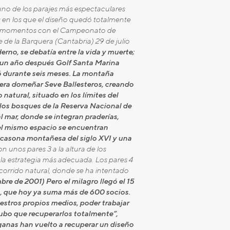
 uno de los parajes más espectaculares
es en los que el diseño quedó totalmente
es momentos con el Campeonato de
 de la Barquera (Cantabria) 29 de julio
rno, se debatía entre la vida y muerte;
, un año después Golf Santa Marina
ó durante seis meses. La montaña
iera domeñar Seve Ballesteros, creando
natural, situado en los límites del
los bosques de la Reserva Nacional de
l mar, donde se integran praderías,
 el mismo espacio se encuentran
 casona montañesa del siglo XVI y una
unos pares 3 a la altura de los
 la estrategia más adecuada. Los pares 4
corrido natural, donde se ha intentado
bre de 2001) Pero el milagro llegó el 15
a, que hoy ya suma más de 600 socios.
uestros propios medios, poder trabajar
hubo que recuperarlos totalmente”,
ganas han vuelto a recuperar un diseño