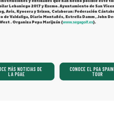
 instituciones y entidades que han hecho posible este tor
bilar Lebaniego 2017 y Excmo. Ayuntamiento de San Vicen
g, Avis, Kyocera y Srixon, Colaboran: Federación Cántab
 de Valdaliga, Diario Montañés, Estrella Damm , John De
West . Organiza Pepa Marijuán (
www.segagolf.es
).
OCE MÁS NOTICIAS DE
CONOCE EL PGA SPAIN
LA PGAE
TOUR