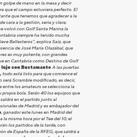
n golpe de mano en la mesa y decir
ra que el campo estuviera perfecto. El
tante que tenemos que agradecer a la
cara a la gestión, seria y clara;
se volcó con Golf Santa Marina la
ntabria siempre ha tenido mucha
eve Ballesteros”, explica Saíz, que
esencia de José María Olazábal, que
ores es muy potente, con grandes
ue en Cantabria como Destino de Golf
 lujo con Bustamante
A las puertas
,
todo está listo para que comience el
 será Scramble modificado, es decir,
e entre los amateurs se selecciona la
 propia bola. Serán 40 los equipos que
saldrá en el partido junto al
fesionales de Madrid y es embajador del
o
, ganador este lunes en Madrid del
 a la misma hora por el Tee del 10; el
rán los partidos de la tarde, con
ón de España de la RFEG, que saldrá a