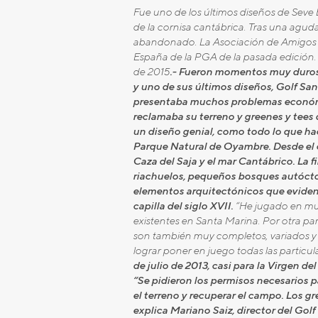
Fue uno de los últimos diseños de Seve B
de la cornisa cantábrica. Tras una aguda
abandonado. La Asociación de Amigos 
España de la PGA de la pasada edición.
de 2015
.- Fueron momentos muy duros. 
y uno de sus últimos diseños, Golf Sa
presentaba muchos problemas económico
reclamaba su terreno y greenes y tees
un diseño genial, como todo lo que hac
Parque Natural de Oyambre. Desde el 
Caza del Saja y el mar Cantábrico. La 
riachuelos, pequeños bosques autóctono
elementos arquitectónicos que eviden
capilla del siglo XVII.
“He jugado en muc
existentes en Santa Marina. Por otra pa
son también muy completos, variados y m
lograr poner en juego todas las particul
de julio de 2013, casi para la Virgen
“Se pidieron los permisos necesarios p
el terreno y recuperar el campo. Los 
explica Mariano Saiz, director del Go