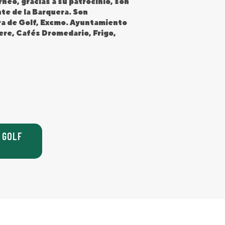
neo, gracias a su patrocinio, son
te de la Barquera. Son
ra de Golf, Excmo. Ayuntamiento
ere, Cafés Dromedario, Frigo,
 GOLF