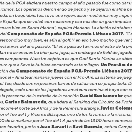
a de la PGA eligiera nuestro campo el año pasado fue como dar u
icimos. Los operarios dieron el do de pecho y se dejaron el alma pa
quedaron boquiabiertos, tuvo una repercusión mediática muy impor
 España que se volcó con nosotros y eso nos dio un gran impulso de 
osas bien en Santa Marina”, explica Mariano. La afición cántabra 
 del
Campeonato de España PGA-Premio Liébana 2017.
“Ca
 respondido muy bien; es afín al golf. Y en eso tuvo mucho que ver S
ectativas del año pasado. “El año pasado tuvimos el extra de la pr
ari no se encuentra bien para jugar, sin embargo de field de jugad
des campeones. Nuestro objetivo es que Golf Santa Marina se ubiq
guro que a Seve le hubiera encantado este milagro.
Un Pro-Am de
ción del
Campeonato de España PGA-Premio Liébana 2017
sional – Amateur mañana jueves con el Pro-Am. El sistema de juego
l Tee, desde sus respectivas barras de salida con su propia bola. D
elegido, cada uno de los jugadores amateurs termina el hoyo con su
la presencia de la estrella de la canción
David Bustamente
que 
os,
Carlos Balmaseda
, que lidera el Ránking del Circuito de Pro
ecorre el norte de África y de la Península arábiga.
Javier Colom
or el Tee del 1 y Vicente Blázquez, uno de los favoritos a la victoria,
00 de la mañana por el Tee del 1 A partir de las 13.00 horas comenza
ran favorito, junto a
Juan Sarasti
o
Xavi Guzmán
, actual Campe