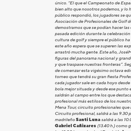
único. “El que el Campeonato de Españ
bien alto que nosotros podemos, y lo h
público respondió, los jugadores se 
Asociación de Profesionales de Golf de
demostramos que se podían hacer las c
pasada edición durante la celebración
cultura de golf y siempre el público ha
este año espera que se superen las exp
arrastró mucha gente. Este año, JoséM
figuras del panorama nacional y gran
y que traspase nuestras fronteras”. Se
de comenzar esta vigésimo octava edi
torneo que tendrá su gran fiesta Profe
cada jugador sale en cada hoyo desde e
bola mejor situada y desde ese punto 
saldrán al campo entre los que destaca 
profesional más estiloso de los nuestr
Mena Tour, circuito profesionales que r
Circuito profesional, saldrá a las 9.30 p
madrileño
Santi Luna
saldrá a las 10.
Gabriel Cañizares
(13.40 h.) como g