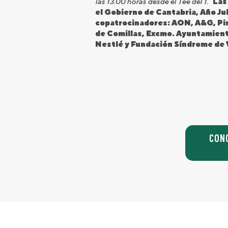
las 13.00 horas desde el Tee del 1.
Las
el Gobierno de Cantabria, Año Ju
copatrocinadores: AON, A&G, Pin
de Comillas, Excmo. Ayuntamiento
Nestlé y Fundación Síndrome de 
CON