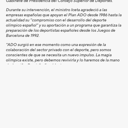
Gabinete de Presidencia del Consejo Superior de Deportes.
Durante su intervención, el ministro Iceta agradeció a las
empresas españolas que apoyan el Plan ADO desde 1986 hasta la
actualidad su “compromiso con el desarrollo del deporte
olímpico español” y su aportación a un programa que garantiza la
preparación de los deportistas españoles desde los Juegos de
Barcelona de 1992.
“ADO surgió en ese momento como una expresión de la
colaboración del sector privado con el deporte, pero somos
conscientes de que se necesita un nuevo impulso. La magia
olímpica existe, pero debemos revivirla y lo haremos de la mano
de Jennifer Pareja”, afirmó Iceta.
El ministro explicó a las empresas que, en esta nueva etapa, el
Plan ADO explorará “nuevas oportunidades de visibilidad para
las empresas” y se mejorará para que “recupere el vigor que
tradicionalmente ha tenido”.
Iceta estuvo acompañado por el presidente del CSD, José
Manuel Franco; por el presidente del Comité Olímpico Español,
Alejandro Blanco; y por la presidenta de RTVE, Elena Sánchez.
Alejandro Blanco agradeció al Gobierno su decisión de “haber
retomado con determinación esta iniciativa” y puso en valor la
aportación empresarial en el “excelente nivel” que está