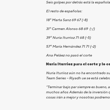
Seis golpes por detrás está la español
El resto de españolas:
18º Marta Sanz 69 67 (-8)
31º Carmen Alonso 68 69 (-/)
39º Nuria Iturrioz 71 68 (-5)
57º María Hernández 71 71 (-2)
Ana Peláez no pasó el corte
Nuria Iturrioz para el corte y lo 
Nuria Ituriioz aún no ha encontrado su
Team Series – Riyadh ue se está celebr
“Terminar bajo par siempre es bueno, 
muchos años Además de la inversión qu
cosas irán a mejor y nosotras podremos