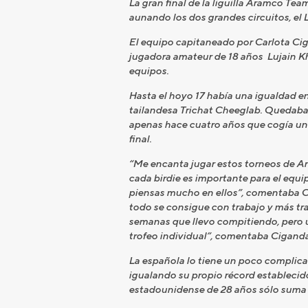
La gran final de la liguilla Aramco Te
aunando los dos grandes circuitos, el 
El equipo capitaneado por Carlota Ciga
jugadora amateur de 18 años Lujain Kha
equipos.
Hasta el hoyo 17 había una igualdad e
tailandesa Trichat Cheeglab. Quedaban 
apenas hace cuatro años que cogía unos
final.
“Me encanta jugar estos torneos de Ar
cada birdie es importante para el equi
piensas mucho en ellos”, comentaba Ca
todo se consigue con trabajo y más tra
semanas que llevo compitiendo, pero u
trofeo individual”, comentaba Ciganda
La española lo tiene un poco complic
igualando su propio récord establecido
estadounidense de 28 años sólo suma u