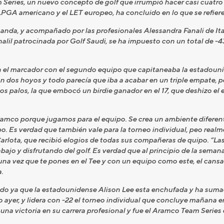
am Series, un nuevo concepto de golf que irrumpió hacer casi cuat
LPGA americano y el LET europeo, ha concluido en lo que se refiere
nda, y acompañado por las profesionales Alessandra Fanali de Ital
lil patrocinada por Golf Saudi, se ha impuesto con un total de -43,
n el marcador con el segundo equipo que capitaneaba la estadoun
dos hoyos y todo parecía que iba a acabar en un triple empate, pe
 palos, la que embocó un birdie ganador en el 17, que deshizo el em
amco porque jugamos para el equipo. Se crea un ambiente diferent
po. Es verdad que también vale para la torneo individual, peo realm
rlota, que recibió elogios de todas sus compañeras de quipo. “Las
bajo y disfrutando del golf. Es verdad que al principio de la sema
na vez que te pones en el Tee y con un equipo como este, el cansa
.
ado ya que la estadounidense Alison Lee esta enchufada y ha sum
 ayer, y lidera con -22 el torneo individual que concluye mañana en
na victoria en su carrera profesional y fue el Aramco Team Series