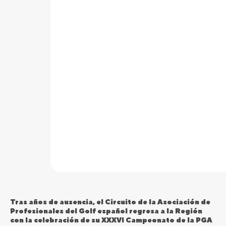
Tras años de ausencia, el Circuito de la Asociación de
Profesionales del Golf español regresa a la Región
con la celebración de su XXXVI Campeonato de la PGA