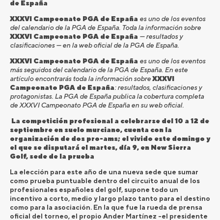
de España
XXXVI Campeonato PGA de España
es uno de los eventos
del calendario de la PGA de España. Toda la información sobre
XXXVI Campeonato PGA de España
— resultados y
clasificaciones — en la web oficial de la PGA de España.
XXXVI Campeonato PGA de España
es uno de los eventos
más seguidos del calendario de la PGA de España. En este
artículo encontrarás toda la información sobre
XXXVI
Campeonato PGA de España
: resultados, clasificaciones y
protagonistas. La PGA de España publica la cobertura completa
de XXXVI Campeonato PGA de España en su web oficial.
La competición profesional a celebrarse del 10 a 12 de
septiembre en suelo murciano, cuenta con la
organización de dos pro-ams; el vivido este domingo y
el que se disputará el martes, día 9, en New Sierra
Golf, sede de la prueba
La elección para este año de una nueva sede que sumar
como prueba puntuable dentro del circuito anual de los
profesionales españoles del golf, supone todo un
incentivo a corto, medio y largo plazo tanto para el destino
como para la asociación. En la que fue la rueda de prensa
oficial del torneo, el propio Ander Martínez -el presidente