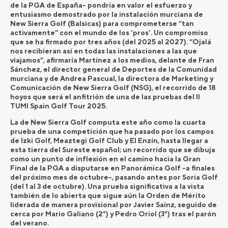
de la PGA de España- pondría en valor el esfuerzo y
entusiasmo demostrado por la instalación murciana de
New Sierra Golf (Balsicas) para comprometerse “tan
activamente” con el mundo de los ‘pros’. Un compromiso
que se ha firmado por tres años (del 2025 al 2027). “Ojalá
nos recibieran así en todas las instalaciones a las que
viajamos”, afirmaría Martínez a los medios, delante de Fran
Sánchez, el director general de Deportes de la Comunidad
murciana y de Andrea Pascual, la directora de Marketing y
Comunicación de New Sierra Golf (NSG), el recorrido de 18
hoyos que será el anfitrión de una de las pruebas del II
TUMI Spain Golf Tour 2025.
La de New Sierra Golf computa este año como la cuarta
prueba de una competición que ha pasado por los campos
de Izki Golf, Meaztegi Golf Club y El Enzín, hasta llegar a
esta tierra del Sureste español; un recorrido que se dibuja
como un punto de inflexión en el camino hacia la Gran
Final de la PGA a disputarse en Panorámica Golf -a finales
del próximo mes de octubre-, pasando antes por Soria Golf
(del 1 al 3 de octubre). Una prueba significativa a la vista
también de lo abierta que sigue aún la Orden de Mérito
liderada de manera provisional por Javier Sainz, seguido de
cerca por Mario Galiano (2º) y Pedro Oriol (3º) tras el parón
del verano.