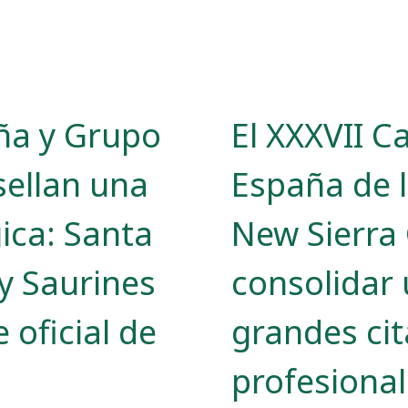
ña y Grupo
El XXXVII 
sellan una
España de 
gica: Santa
New Sierra 
 y Saurines
consolidar 
 oficial de
grandes cit
profesiona