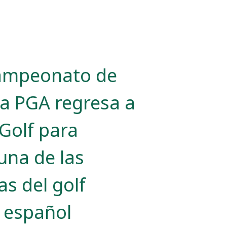
Campeonato de
la PGA regresa a
Golf para
una de las
as del golf
l español