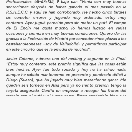
Profesionales. 68-67=135, 9 bajo par: “Venía con muy buenas
sensaciones después de haber ganado el mes pasado en la
R.S.H.E.C.C. y aquí se han corroborado. He hecho cinco birdies
sin cometer errores y jugando muy ordenado, estoy muy
contento. Ayer jugué parecido pero sin meter un putt. El campo
de El Encín me gusta mucho, lo hemos jugado en varias
ocasiones y siempre en muy buenas condiciones. Quiero dar las
gracias a la Federación de Madrid por conceder cinco plazas a los
castellanoleoneses –soy de Valladolid- y permitirnos participar
en este circuito, que es la envidia de muchos”.
Javier Colomo, número uno del ranking y segundo en la Final:
“Estoy muy contento, este premio significa que las cosas están
bien hechas. Ayer fue todo rodado y hoy no ha salido nada,
aunque he sabido mantenerme en presente y ponérselo difícil a
Diego (Suazo), que ha jugado muy bien mereciendo ganar. Me
quedan seis torneos en Asia pero ya no siento presión, tengo la
tarjeta asegurada. Confío en empezar a recoger los frutos del
trabajo con el putt y el juego corto. Estoy pegándole bien a la
bola aunque parece que voy sin red; éste es un deporte de
sensaciones y confianza, por ahí van los tiros”.
Patricia Sanz se ha proclamado campeona de la Final tras
imponerse en el primer hoyo de play-off a Carmen Alonso, que
termina la temporada como número uno del ranking por cuarto
año consecutivo.