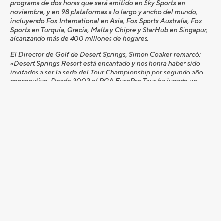
programa de dos horas que será emitido en Sky Sports en
noviembre, y en 98 plataformas a lo largo y ancho del mundo,
incluyendo Fox International en Asia, Fox Sports Australia, Fox
Sports en Turquía, Grecia, Malta y Chipre y StarHub en Singapur,
alcanzando más de 400 millones de hogares.
El Director de Golf de Desert Springs, Simon Coaker remarcó:
«Desert Springs Resort está encantado y nos honra haber sido
invitados a ser la sede del Tour Championship por segundo año
consecutivo. Desde 2002 el PGA EuroPro Tour ha jugado un
papel vital en los inicios de las carreras de algunos de los
nombres más grandes en el mundo del golf que han alcanzado
gran éxito, preparando el camino de jugadores de Ryder Cup,
ganadores de Grandes y torneos del Circuito Europeo. Tenemos
el ejemplo más reciente de Andrew Johnston, ¡campeón del
Open de España en Valderrama! Para Desert Springs y el Campo
Indiana, ser parte de este viaje en el que participan algunos de los
mejores jugadores europeos, es un factor tanto de beneficio
como de prestigio para todo el Resort. Estamos deseando darles
la bienvenida a la clase del 2016 a Desert Springs Resort y
proporcionarles una experiencia maravillosa.”
Daniel Godding, Director de Operaciones en PGA EuroPro Tour
comentó: «Estoy encantado de que el Tour vuelva a Desert
Springs Resort en octubre. Nuestro Tour Championship durante