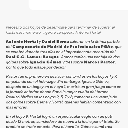
Necesitó dos hoyos de desempate para terminar de superar al,
hasta ese momento, vigente campeón, Antonio Hortal.
Antonio Hortal
y
Daniel Berna
salieron en la última partida
del
Campeonato de Madrid de Profesionales PGAe
, que
se celebró durante tres días en el impresionante recorrido del
Real C.G. Lomas-Bosque
. Ambos tenían una ventaja de dos
golpes sobre
Ignacio Gómez
y tres sobre
Marcos Pastor
,
por lo que todo estaba por decidir.
Pastor fue el primero en destacar con birdies en los hoyos 1 y 7,
empatando con el liderazgo. Sin embargo, Ignacio Gómez,
después de un bogey en el hoyo 1, mostró un gran juego como en
la jornada anterior, donde firmó la mejor vuelta del torneo.
Realizó birdies en los hoyos 2, 5, 7 y 8, tomando una ventaja de
dos golpes sobre Berna y Hortal, quienes habían comenzado con
más errores.
En el hoyo 9, Hortal logró un espectacular eagle con un putt
desde 12 metros, sumándose de nuevo a la lucha por el título. Se
produjo un triple empate. Para el hoyo 16, Gómez sumó tres