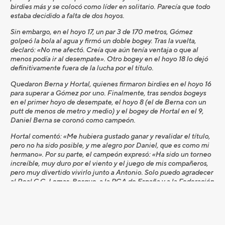
birdies más y se colocó como líder en solitario. Parecía que todo
estaba decidido a falta de dos hoyos.
Sin embargo, en el hoyo 17, un par 3 de 170 metros, Gómez
golpeó la bola al agua y firmó un doble bogey. Tras la vuelta,
declaró: «No me afectó. Creía que aún tenía ventaja o que al
menos podía ir al desempate». Otro bogey en el hoyo 18 lo dejó
definitivamente fuera de la lucha por el título.
Quedaron Berna y Hortal, quienes firmaron birdies en el hoyo 16
para superar a Gómez por uno. Finalmente, tras sendos bogeys
en el primer hoyo de desempate, el hoyo 8 (el de Berna con un
putt de menos de metro y medio) y el bogey de Hortal en el 9,
Daniel Berna se coronó como campeón.
Hortal comentó: «Me hubiera gustado ganar y revalidar el título,
pero no ha sido posible, y me alegro por Daniel, que es como mi
hermano». Por su parte, el campeón expresó: «Ha sido un torneo
increíble, muy duro por el viento y el juego de mis compañeros,
pero muy divertido vivirlo junto a Antonio. Solo puedo agradecer
al Real C.G. Lomas-Bosque, a la PGA de España y a la Federación
de Golf de Madrid por el esfuerzo, el trabajo y el gran torneo».
Al final, solo 6 jugadores lograron mantener sus resultados por
debajo del par del campo, y además de los ya mencionados, se
sumaron
Jordi García del Moral
y
Pedro Oriol
. El mejor