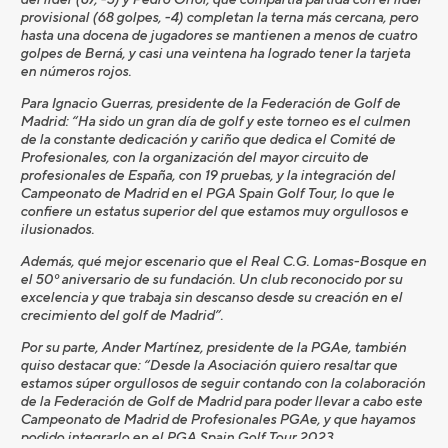
provisional (68 golpes, -4) completan la terna más cercana, pero
hasta una docena de jugadores se mantienen a menos de cuatro
golpes de Berná, y casi una veintena ha logrado tener la tarjeta
en números rojos.
Para Ignacio Guerras, presidente de la Federación de Golf de
Madrid: “Ha sido un gran día de golf y este torneo es el culmen
de la constante dedicación y cariño que dedica el Comité de
Profesionales, con la organización del mayor circuito de
profesionales de España, con 19 pruebas, y la integración del
Campeonato de Madrid en el PGA Spain Golf Tour, lo que le
confiere un estatus superior del que estamos muy orgullosos e
ilusionados.
Además, qué mejor escenario que el Real C.G. Lomas-Bosque en
el 50º aniversario de su fundación. Un club reconocido por su
excelencia y que trabaja sin descanso desde su creación en el
crecimiento del golf de Madrid”.
Por su parte, Ander Martínez, presidente de la PGAe, también
quiso destacar que: “Desde la Asociación quiero resaltar que
estamos súper orgullosos de seguir contando con la colaboración
de la Federación de Golf de Madrid para poder llevar a cabo este
Campeonato de Madrid de Profesionales PGAe, y que hayamos
podido integrarlo en el PGA Spain Golf Tour 2023.