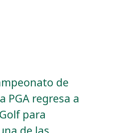
Campeonato de
la PGA regresa a
Golf para
una de las