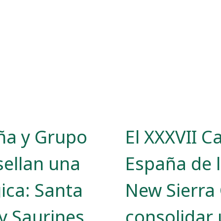
ña y Grupo
El XXXVII 
sellan una
España de 
gica: Santa
New Sierra 
 y Saurines
consolidar 