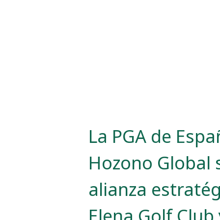
La PGA de Espa
Hozono Global 
alianza estraté
Elena Golf Club