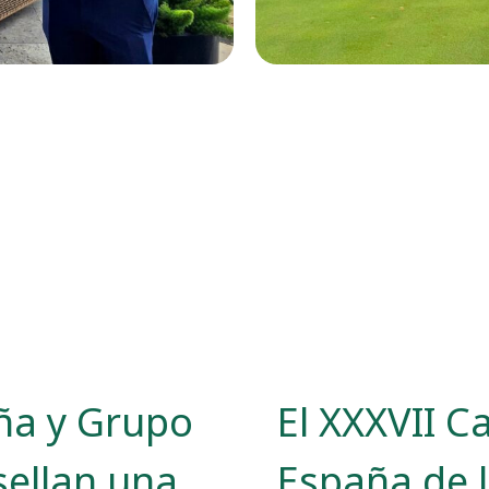
ña y Grupo
El XXXVII 
sellan una
España de 