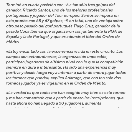
Terminó en cuarta posición con -6 a tan sólo tres golpes del
ganador, Ricardo Santos, uno de los mejores profesionales
portugueses y jugador del Tour europeo. Santos se impuso en
esta prueba con 68 y 67 golpes, -9 en total, uno de ventaja sobre
otro peso pesado del golf portugués Tiago Cruz, ganador de la
pasada Copa Ibérica que organizaron conjuntamente la PGA de
España y la de Portugal, y que es además el líder del Orden de
Mérito.
«Estoy encantado con la experiencia vivida en este circuito. Los
campos son extraordinarios, la organización impecable,
participan jugadores de altísimo nivel con lo que la competición
siempre en dura e interesante. Ha sido una experiencia muy
positiva y desde luego voy a intentar a partir de enero jugar todos
los torneos que pueda», explica Adarraga, que con tan solo dos
torneos jugados ya es vigésimo en el Orden de Mérito.
«La verdad es que todos me han acogido muy bien es este torneo
y me han comentado que a partir de enero las inscripciones, que
hasta ahora no han llegado a 50 jugadores, aumenta
considerablemente», explicó José Luis, «Eso es una gran ventaja
para todos, primero por que las inscripciones son más baratas que
en otros circuitos, y porque a partir del puesto 50, creo, todo lo
recaudado va íntegramente a aumentar los premios», añadió
Adarraga, muy satisfecho de su primera experiencia en el Algarve