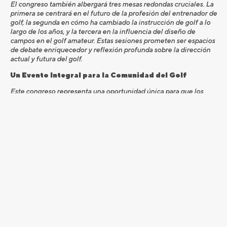
El congreso también albergará tres mesas redondas cruciales. La
primera se centrará en el futuro de la profesión del entrenador de
golf, la segunda en cómo ha cambiado la instrucción de golf a lo
largo de los años, y la tercera en la influencia del diseño de
campos en el golf amateur. Estas sesiones prometen ser espacios
de debate enriquecedor y reflexión profunda sobre la dirección
actual y futura del golf.
Un Evento Integral para la Comunidad del Golf
Este congreso representa una oportunidad única para que los
profesionales del golf, entrenadores, jugadores y aficionados se
reúnan y compartan conocimientos, experiencias y las últimas
tendencias en el mundo del golf. Desde aspectos técnicos y
científicos hasta marketing y desarrollo personal, el congreso de
la PGA de España 2024 está configurado para ser un evento
integral que abarca todos los aspectos del juego y su enseñanza.
18, 19 y 20 / Febrero / 2024. Hotel Zenit Conde de
Orgaz, Madrid
El congreso anual de la PGA de España 2024 no es solo un
evento, es una celebración del golf, una plataforma para el
aprendizaje y un punto de encuentro para la comunidad del golf
en España y más allá. ¡Esperamos verlos en Madrid para este
evento excepcional!