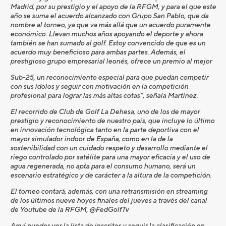
Madrid, por su prestigio y el apoyo de la RFGM, y para el que este
año se suma el acuerdo alcanzado con Grupo San Pablo, que da
nombre al torneo, ya que va más allá que un acuerdo puramente
económico. Llevan muchos años apoyando el deporte y ahora
también se han sumado al golf. Estoy convencido de que es un
acuerdo muy beneficioso para ambas partes. Además, el
prestigioso grupo empresarial leonés, ofrece un premio al mejor
Sub-25, un reconocimiento especial para que puedan competir
con sus ídolos y seguir con motivación en la competición
profesional para lograr las más altas cotas”, señala Martínez.
El recorrido de Club de Golf La Dehesa, uno de los de mayor
prestigio y reconocimiento de nuestro país, que incluye lo último
en innovación tecnológica tanto en la parte deportiva con el
mayor simulador indoor de España, como en la de la
sostenibilidad con un cuidado respeto y desarrollo mediante el
riego controlado por satélite para una mayor eficacia y el uso de
agua regenerada, no apta para el consumo humano, será un
escenario estratégico y de carácter a la altura de la competición.
El torneo contará, además, con una retransmisión en streaming
de los últimos nueve hoyos finales del jueves a través del canal
de Youtube de la RFGM, @FedGolfTv
Aquí puedes ver la lista de inscritos y seguir la clasificación en