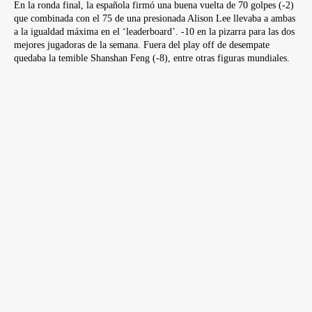
En la ronda final, la española firmó una buena vuelta de 70 golpes (-2)
que combinada con el 75 de una presionada Alison Lee llevaba a ambas
a la igualdad máxima en el ‘leaderboard’. -10 en la pizarra para las dos
mejores jugadoras de la semana. Fuera del play off de desempate
quedaba la temible Shanshan Feng (-8), entre otras figuras mundiales.
“Quería ganar en el LPGA. Cuando llegué aquí venía de ganar unas
cuantas veces en Europa y pensaba que aquí también iba a ganar.
Obviamente no es fácil, hay jugadoras muy buenas, jóvenes coreanas
con mucho golf, mucho talento… Yo pienso que primero tienes que
disfrutar de la vida y si lo consigue la victoria ya llegará. Si tienes
ansiedad por ganar es difícil porque te pones más presión. Cuando dejas
que las cosas sucedan, suceden…”.
En esta cuarta jornada, la extraordinaria primera vuelta de Carlota
Ciganda pudo servirle en bandeja la victoria sin necesidad de hoyos
extra: seis birdies en los diez primeros hoyos le otorgaron una ventaja
que se esfumó en parte con un doblebogey y dos bogeys en los últimos
cinco hoyos.
Pero estaba escrito que habría que luchar para conseguir tan preciado
botín. El hoyo escogido para el play off fue el 18, un par 5 al que
Carlota Ciganda recortó un golpe jugando perfectamente de tee a green.
Alison Lee firmó el par del hoyo y fue testigo directo de un nuevo