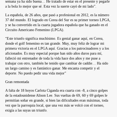
semana ya ha sido buena… He tratado de estar en el presente y pegarle
a la bola lo mejor que sé. Esta vez la suerte cayó de mi lado”.
La española, de 26 años, que pasó a profesional en 2012, es la número
37 del mundo. El logrado en Corea del Sur es su primer torneo LPGA,
y se ha convertido en la cuarta jugadora española que ha ganado en el
Circuito Americano Femenino (LPGA).
“Este triunfo significa muchísimo. Es genial ganar aquí, en Corea,
donde el golf femenino es tan grande. Muy, muy feliz de lograr mi
primera victoria en el LPGA aquí. Gracias a los patrocinadores y a los
aficionados. Es muy especial porque han sido años duros para mí,
falleció mi entrenador de toda la vida hace dos años y me puse a
trabajar con otro, también he tenido que cambiar de caddie… Ha sido
un largo camino y es fantástico ganar. Me encanta competir y el
deporte. No puedo pedir una vida mejor”
Gran remontada
A falta de 18 hoyos Carlota Ciganda era cuarta con -8, a cinco golpes
de la estadounidense Alison Lee. Sus vueltas de 69, 60 y 69 golpes le
permitían soñar en grande, si bien las dificultades eran máximas, toda
vez que la parroquia local, que una vez más se volcó con el torneo,
exigía a las suyas un triunfo.