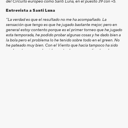
del Circuito europeo como Santi Luna, en el puesto 39 con +5.
Entrevista a Santi Luna
“La verdad es que el resultado no me ha acompañado. La
sensación que tengo es que he jugado bastante mejor; pero en
general estoy contento porque es el primer torneo que he jugado
esta temporada, he podido probar algunas cosas y he dado bien a
la bola pero el problema lo he tenido sobre todo en el green. No
he pateado muy bien. Con el Viento que hacía tampoco ha sido
un desastre; porque ha sido una tarde muy complicada, sobre
todo al turno de la tarde, que es cuando más ha soplado.
Este nuevo Circuito Profesional es una idea maravillosa. A mí me
sirve para entrenar porque en el circuito Senior europeo yo no
empiezo a jugar hasta junio; y para todos los chavales que
empiezan es un aliciente increíble. Toda la vida ha habido un
circuito español que ha surtido de grandes profesionales y
Gambito puede poner una gran piedra para un gran edificio en el
futuro. De este circuito van a salir grandes jugadores, sin duda.
Esta semana he venido con dos putts, el corto y el largo, y voy a
aprovechar estos torneos para ir probando cosas con los dos
putts. Hoy ha salido el largo, mañana no sé lo que va a pasar. Será
un test importante para mí de cara al Circuito Senior.