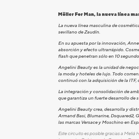
Möller For Man, la nueva línea ma
La nueva línea masculina de cosmética
sevillano de Zaudín.
En su apuesta por la innovación, Ann
absorción y efecto ultrarrápido. Cos
flash que penetran sólo en 10 segundos
Angelini Beauty es la unidad de negoc
la moda y hoteles de lujo. Todo comen
continuó con la adquisición de la ITF,
La integración y consolidación de amba
que garantiza un fuerte desarrollo de 
Angelini Beauty crea, desarrolla y dis
Armand Basi, Blumarine, Dsquared2, Gi
las marcas Versace y Moschino en Esp
Este circuito es posible gracias a Meli