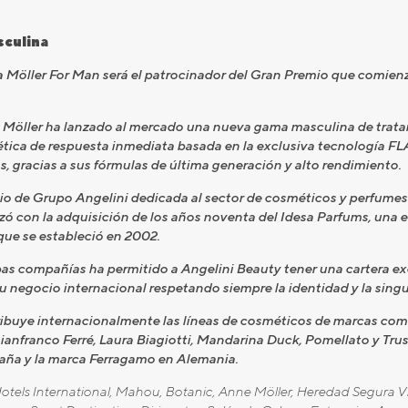
sculina
 Möller For Man será el patrocinador del Gran Premio que comienza
e Möller ha lanzado al mercado una nueva gama masculina de trat
mética de respuesta inmediata basada en la exclusiva tecnología 
, gracias a sus fórmulas de última generación y alto rendimiento.
io de Grupo Angelini dedicada al sector de cosméticos y perfumes 
zó con la adquisición de los años noventa del Idesa Parfums, una 
 que se estableció en 2002.
s compañías ha permitido a Angelini Beauty tener una cartera excl
su negocio internacional respetando siempre la identidad y la sing
tribuye internacionalmente las líneas de cosméticos de marcas com
anfranco Ferré, Laura Biagiotti, Mandarina Duck, Pomellato y Trus
aña y la marca Ferragamo en Alemania.
á Hotels International, Mahou, Botanic, Anne Möller, Heredad Segura V