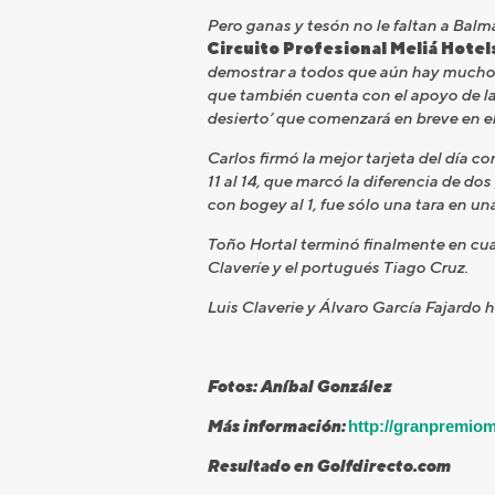
Pero ganas y tesón no le faltan a Balm
Circuito Profesional Meliá Hote
demostrar a todos que aún hay mucho j
que también cuenta con el apoyo de la 
desierto’ que comenzará en breve en el
Carlos firmó la mejor tarjeta del día co
11 al 14, que marcó la diferencia de d
con bogey al 1, fue sólo una tara en un
Toño Hortal terminó finalmente en cuart
Claveríe y el portugués Tiago Cruz.
Luis Claverie y Álvaro García Fajardo 
Fotos: Aníbal González
Más información:
http://granpremio
Resultado en Golfdirecto.com