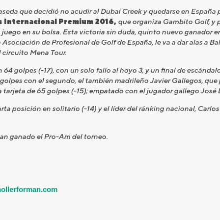
aseda que decidió no acudir al Dubai Creek y quedarse en España p
ls Internacional Premium 2016,
que organiza Gambito Golf, y p
uego en su bolsa. Esta victoria sin duda, quinto nuevo ganador e
Asociación de Profesional de Golf de España, le va a dar alas a Bal
 circuito Mena Tour.
n 64 golpes (-17), con un solo fallo al hoyo 3, y un final de escánda
os golpes con el segundo, el también madrileño Javier Gallegos, qu
a tarjeta de 65 golpes (-15); empatado con el jugador gallego José 
a posición en solitario (-14) y el líder del ránking nacional, Carlo
han ganado el Pro-Am del torneo.
mollerforman.com