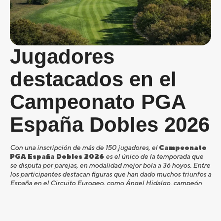
Jugadores
destacados en el
Campeonato PGA
España Dobles 2026
Con una inscripción de más de 150 jugadores, el
Campeonato
PGA España Dobles 2026
es el único de la temporada que
se disputa por parejas, en modalidad mejor bola a 36 hoyos. Entre
los participantes destacan figuras que han dado muchos triunfos a
España en el Circuito Europeo, como Ángel Hidalgo, campeón
del Open de España del DPWT de 2024 tras derrotar a Jon Rahm
en play-off; Gonzalo Fernández Castaño, Álvaro Quirós, Carlos
Suneson y José Manuel Lara, que entre ellos suman 17 victorias
en el Circuito Europeo DPWT.