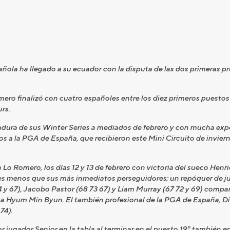
pañola ha llegado a su ecuador con la disputa de las dos primeras 
ro finalizó con cuatro españoles entre los diez primeros puestos d
rs.
ura de sus Winter Series a mediados de febrero y con mucha expec
os a la PGA de España, que recibieron este Mini Circuito de invie
 Lo Romero, los días 12 y 13 de febrero con victoria del sueco Henri
lpes menos que sus más inmediatos perseguidores; un repóquer de j
4 y 67), Jacobo Pastor (68 73 67) y Liam Murray (67 72 y 69) compa
a Hyum Min Byun. El también profesional de la PGA de España, Die
74).
r jugador Senior en la tabla al terminar en el puesto 19º también en 