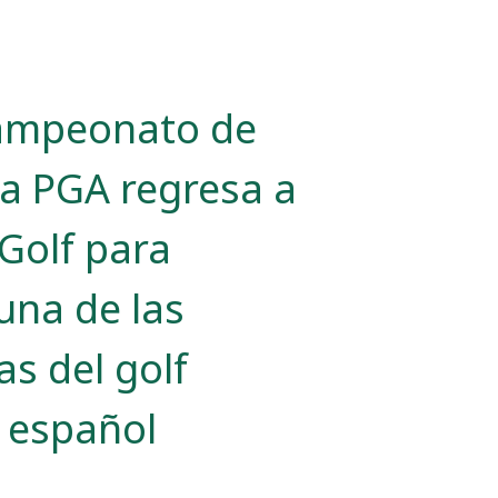
Campeonato de
la PGA regresa a
Golf para
una de las
as del golf
l español