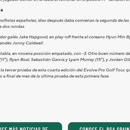
na
olfistas españoles, días después daba comienzo la segunda de las 
a dos rondas.
ugador galés Jake Hapgood, en play-off frente al coreano Hyun Min
landés Jonny Caldwell.
a tabla, en novena posición empatado, con -3. Otro buen número de
11º), Ryan Boal, Sebastián García y Lyam Murray (15º), y Jordan Gib
a tercer prueba de esta cuarta edición del Evolve Pro Golf Tour, qu
 a final de mes de la última prueba de esta primera fase.
OCE MÁS NOTICIAS DE
CONOCE EL PGA SPAIN