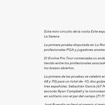
Este mini circuito de la costa Este es
La Serena
La primera prueba disputada en Lo Rome
profesionales PGA y jugadores amateu
El Evolve Pro Tour comenzaba su andad
tenido entre los profesionales asociad
los brazos abiertos.
La primera de las pruebas se celebró en
68 y 70) para un total de -10, dos go
tres españoles. Sebastián García (67 7
escocés Ryan Campbell y la norcorean
en solitario con el par del campo (71 71 
José Buendía se llevó el premio al mejo