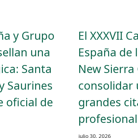
ña y Grupo
El XXXVII 
sellan una
España de 
gica: Santa
New Sierra 
 y Saurines
consolidar 
 oficial de
grandes cit
profesiona
julio 30, 2026