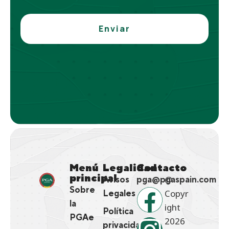
Enviar
Menú
Legalidad
Contacto
principal
@
Avisos
pga@pgaspain.com
Sobre
Copyr
Legales
la
ight
Política
PGAe
2026
privacidad