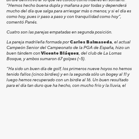
“Hemos hecho buena dupla y mañana a por todas y dependerá
mucho del día que salga para arriesgar más o menos; y si el día es
como hoy, pues ir paso a paso y con tranquilidad como hoy”,
comentó Panés.
Cuatro son las parejas empatadas en segunda posición.
La pareja madrileña formada por
Carlos Balmaseda
, el actual
Campeón Senior del Campeonato de la PGA de España, hizo un
buen tándem con
Vicente Bláquez
, del club de La Lomas
Bosque, y ambos sumaron 67 golpes (-5).
“Ha sido un buen día de golf, los primeros nueve hoyos no hemos
tenido fallos (cinco birdies) y en la segunda sólo un bogey al 11 y
luego hemos recuperado con un birdie al 16. Un buen resultado
para el día tan duro que ha hecho, con mucho frío y la lluvia, el
campo además tiene muchos árboles. Pero contentos con el
resultado”, comentó Balmaseda. “Ha sido lo que se llama una
vuelta de supervivencia: muy bien por la mañana y luego cuando
ha empeorado el tiempo y
ha empezado a llover nos hemos agarrado bien al campo y gracias