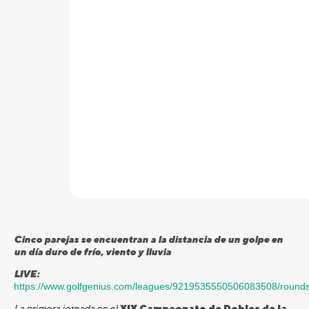
Cinco parejas se encuentran a la distancia de un golpe en
un día duro de frío, viento y lluvia
LIVE:
https://www.golfgenius.com/leagues/9219535550506083508/roun
La primera jornada en el
XIX Campeonato de Dobles de la