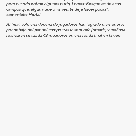
pero cuando entran algunos putts, Lomas-Bosque es de esos
campos que, alguna que otra vez, te deja hacer pocas”,
comentaba Hortal.
Al final, sólo una docena de jugadores han logrado mantenerse
por debajo del par del campo tras la segunda jornada, y mañana
realizarán su salida 42 jugadores en una ronda final en la que
Antonio Hortal, que ya ganó el torneo en 2022 en Club de
Campo Villa de Madrid, podría convertirse en el primer jugador
que logra revalidar el título de Campeón de Madrid de
Profesionales.
En este enlace puedes ver la clasificación completa:
https://www.nextcaddy.com/tour/47519/livescoring/2
Nota de edición: El Campeonato de Madrid PGAe ofrecerá una
retransmisión en streaming de los últimos 9 hoyos del día 20 a
través del canal de YouTube de la Federación de Golf de Madrid:
FEDGOLFtv
:
https://www.youtube.com/@FEDGOLFtv/streams
Aquí puedes ver los horarios de la tercera y última jornada en la
que los 40 mejores más empatados lucharán por la bolsa de
40.000 euros, de los que 6.000 euros van destinados al
campeón
: https://www.nextcaddy.com/tour/47519