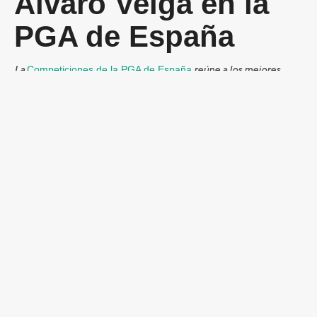
Álvaro Veiga en la
PGA de España
La
Competiciones de la PGA de España
reúne a los mejores
profesionales del golf español. Álvaro Veiga es uno de los
eventos destacados del calendario nacional de la asociación de
profesionales de golf de España.
Preguntas
frecuentes sobre
Álvaro Veiga
¿Qué es la PGA de España?
La PGA de España (Asociación de Golfistas Profesionales de
España) es la entidad que representa a los profesionales del golf
en España, organizando torneos, circuitos y programas de
formación para jugadores y entrenadores.
¿Dónde puedo seguir los resultados de Álvaro Veiga?