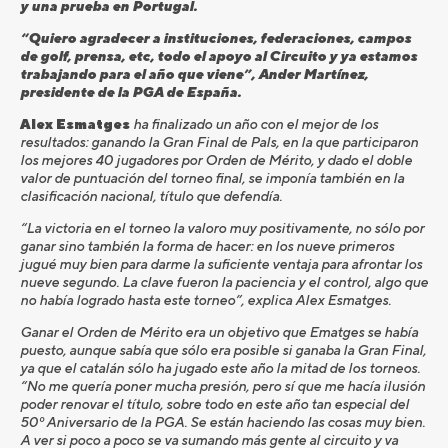
y una prueba en Portugal.
“Quiero agradecer a instituciones, federaciones, campos
de golf, prensa, etc, todo el apoyo al Circuito y ya estamos
trabajando para el año que viene”, Ander Martínez,
presidente de la PGA de España.
Alex Esmatges
ha finalizado un año con el mejor de los
resultados: ganando la Gran Final de Pals, en la que participaron
los mejores 40 jugadores por Orden de Mérito, y dado el doble
valor de puntuación del torneo final, se imponía también en la
clasificación nacional, título que defendía.
“La victoria en el torneo la valoro muy positivamente, no sólo por
ganar sino también la forma de hacer: en los nueve primeros
jugué muy bien para darme la suficiente ventaja para afrontar los
nueve segundo. La clave fueron la paciencia y el control, algo que
no había logrado hasta este torneo”, explica Alex Esmatges.
Ganar el Orden de Mérito era un objetivo que Ematges se había
puesto, aunque sabía que sólo era posible si ganaba la Gran Final,
ya que el catalán sólo ha jugado este año la mitad de los torneos.
“No me quería poner mucha presión, pero sí que me hacía ilusión
poder renovar el título, sobre todo en este año tan especial del
50º Aniversario de la PGA. Se están haciendo las cosas muy bien.
A ver si poco a poco se va sumando más gente al circuito y va