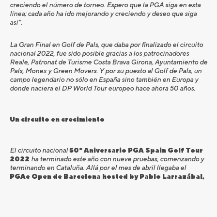
creciendo el número de torneo. Espero que la PGA siga en esta
línea; cada año ha ido mejorando y creciendo y deseo que siga
así”.
La Gran Final en Golf de Pals, que daba por finalizado el circuito
nacional 2022, fue sido posible gracias a los patrocinadores
Reale, Patronat de Turisme Costa Brava Girona, Ayuntamiento de
Pals, Monex y Green Movers. Y por su puesto al Golf de Pals, un
campo legendario no sólo en España sino también en Europa y
donde naciera el DP World Tour europeo hace ahora 50 años.
Un circuito en crecimiento
El circuito nacional
50º Aniversario PGA Spain Golf Tour
2022
ha terminado este año con nueve pruebas, comenzando y
terminando en Cataluña. Allá por el mes de abril llegaba el
PGAe Open de Barcelona hosted by Pablo Larrazábal,
que ganaba Ángel Hidalgo en El Prat, una de las estrellas del
Open de España del DP World Tour europeo y donde aseguraba
su tarjeta del Tour. Ciudad Real de nuevo volvía la calendario con
el
II Campeonato Match-Play de España
que ganaría el