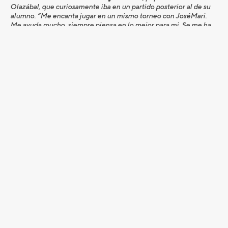
Olazábal, que curiosamente iba en un partido posterior al de su
alumno. “Me encanta jugar en un mismo torneo con JoséMari.
Me ayuda mucho, siempre piensa en lo mejor para mi. Se me ha
hecho un poco larga la vuelta, con mucho golpe bueno y mucho
malo; por lo menos he aprovechado el final con esos birdies y he
acabado con buen resultado”.
En primer líder del día era
Marc Sabriá
el que ponía e listón
muy alto en la tabla. Una buena noticia para el jugador del PGA
de Cataluña que ha tenido que superar una dolorosa operación
de apendicitis que le llevó de urgencia a la UVI.
Las chicas al poder
Amaia Latorre (124º, +9), Teresa Díaz (90º -5) y María Villanueva
(68º, +) son las tres profesionales que compiten en este torneo
abierto del Circuito PGA Spain Golf Tour 2023. Una experiencia
nueva para Teresa y María, aunque no para Amaia que ya estuvo
aquí la temporada pasada. Tienen un reto importante por delante:
“Lo más importante es que hemos jugado las tres juntas y lo
hemos pasado bien y muy a gusto, y al final esas experiencias es
lo que cuenta”.