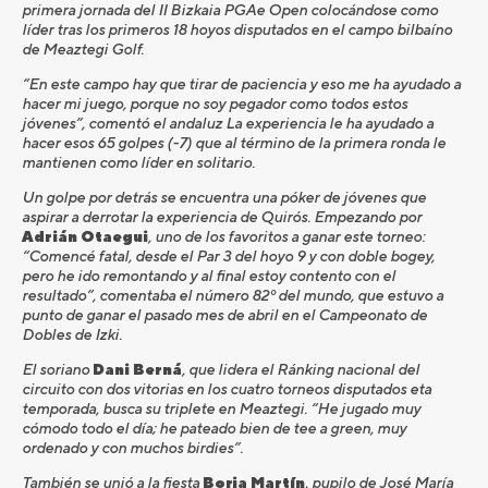
primera jornada del II Bizkaia PGAe Open colocándose como
líder tras los primeros 18 hoyos disputados en el campo bilbaíno
de Meaztegi Golf.
“En este campo hay que tirar de paciencia y eso me ha ayudado a
hacer mi juego, porque no soy pegador como todos estos
jóvenes”, comentó el andaluz La experiencia le ha ayudado a
hacer esos 65 golpes (-7) que al término de la primera ronda le
mantienen como líder en solitario.
Un golpe por detrás se encuentra una póker de jóvenes que
aspirar a derrotar la experiencia de Quirós. Empezando por
Adrián Otaegui
, uno de los favoritos a ganar este torneo:
“Comencé fatal, desde el Par 3 del hoyo 9 y con doble bogey,
pero he ido remontando y al final estoy contento con el
resultado”, comentaba el número 82º del mundo, que estuvo a
punto de ganar el pasado mes de abril en el Campeonato de
Dobles de Izki.
El soriano
Dani Berná
, que lidera el Ránking nacional del
circuito con dos vitorias en los cuatro torneos disputados eta
temporada, busca su triplete en Meaztegi. “He jugado muy
cómodo todo el día; he pateado bien de tee a green, muy
ordenado y con muchos birdies”.
También se unió a la fiesta
Borja Martín
, pupilo de José María