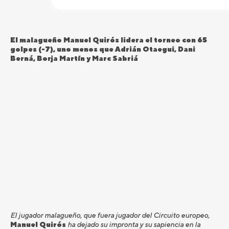
El malagueño Manuel Quirós lidera el torneo con 65
golpes (-7), uno menos que Adrián Otaegui, Dani
Berná, Borja Martín y Marc Sabriá
El jugador malagueño, que fuera jugador del Circuito europeo,
Manuel Quirós
ha dejado su impronta y su sapiencia en la