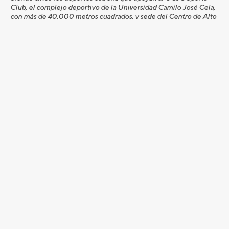
Club, el complejo deportivo de la Universidad Camilo José Cela,
con más de 40.000 metros cuadrados, y sede del Centro de Alto
Rendimiento de Natación y de la Escuela de Competición de
Tenis de la UCJC y del Colegio Internacional SEK El Castillo.
Aquí se compagina la vida académica con el deporte de alta
competición, cuyos nadadores y tenistas han competido en
campeonatos de Europa, del Mundo y Juegos Olímpicos.
Para más información:
http://www.seksportsacademy.com/
info@seksportsacademy,com
Aitor Canibe Sánchez
Director
+34618 33 10 41