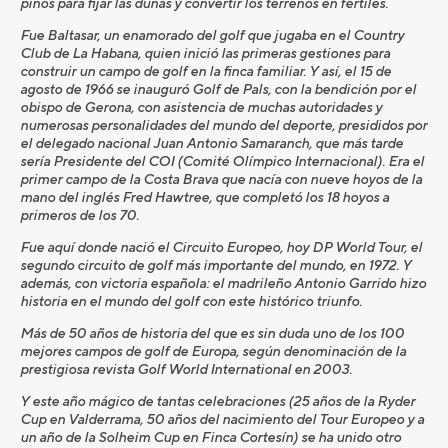
pinos para fijar las dunas y convertir los terrenos en fértiles.
Fue Baltasar, un enamorado del golf que jugaba en el Country
Club de La Habana, quien inició las primeras gestiones para
construir un campo de golf en la finca familiar. Y así, el 15 de
agosto de 1966 se inauguró Golf de Pals, con la bendición por el
obispo de Gerona, con asistencia de muchas autoridades y
numerosas personalidades del mundo del deporte, presididos por
el delegado nacional Juan Antonio Samaranch, que más tarde
sería Presidente del COI (Comité Olímpico Internacional). Era el
primer campo de la Costa Brava que nacía con nueve hoyos de la
mano del inglés Fred Hawtree, que completó los 18 hoyos a
primeros de los 70.
Fue aquí donde nació el Circuito Europeo, hoy DP World Tour, el
segundo circuito de golf más importante del mundo, en 1972. Y
además, con victoria española: el madrileño Antonio Garrido hizo
historia en el mundo del golf con este histórico triunfo.
Más de 50 años de historia del que es sin duda uno de los 100
mejores campos de golf de Europa, según denominación de la
prestigiosa revista Golf World International en 2003.
Y este año mágico de tantas celebraciones (25 años de la Ryder
Cup en Valderrama, 50 años del nacimiento del Tour Europeo y a
un año de la Solheim Cup en Finca Cortesín) se ha unido otro