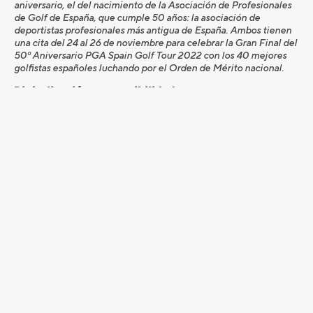
aniversario, el del nacimiento de la Asociación de Profesionales
de Golf de España, que cumple 50 años: la asociación de
deportistas profesionales más antigua de España. Ambos tienen
una cita del 24 al 26 de noviembre para celebrar la Gran Final del
50º Aniversario PGA Spain Golf Tour 2022 con los 40 mejores
golfistas españoles luchando por el Orden de Mérito nacional.
Digitalización y sostenibilidad
Y para una cita tan especial el Golf de Pals, el campo más antiguo
de la Costa Brava, se ha vestido de gala y se ha unido a la marea
de la digitalización, con un Tee Line, GPS en la flota de 20
buggies y un nuevo marcaje del campo con código QR, para
obtener digitalmente la información de cada hoyo.
En el ámbito de la sostenibilidad, Golf se Pals ha adquirido
auto
segadoras eléctricas
en los nueve primeros hoyos del campo
que han ayudado a reducir un día de siega de calles, reduciendo
en un 50% el consumo de combustibles fósiles y de la emisión de
gases de efecto invernadero. Ha
renovado el sistema de
riego
y reducción de zonas de césped consiguiendo un ahorro
de agua y energético por el menor consumo de las bombas del
sistema de riego. Y finalmente, un
uso de
compuesto
(residuos vegetales con estiércol compost), lo que
está ayudando a reducir el uso de fertilizantes inorgánicos.