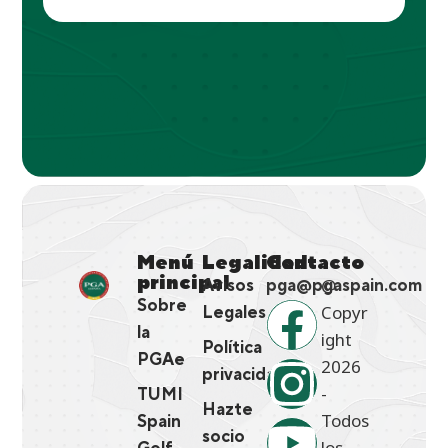
Menú
Legalidad
Contacto
principal
@
Avisos
pga@pgaspain.com
Sobre
Copyr
Legales
la
ight
Política
PGAe
2026
privacidad
-
TUMI
Hazte
Todos
Spain
socio
los
Golf