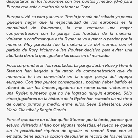
desquitaron en los foursomes con tres puntos y medio. ¡0-6 para
Europa que está a cuatro de retener la Copa.
Europa vivió su cara y su cruz. Tras la jornada del sábado ya pocos
`pueden negar que la especialidad de los europeos es la
modalidad de foursomes, la que requiere una mayor
compenetración con tu pareja. Los fourballs de la mañana
vinieron a confirmar que esta Ryder se va a ganar o perder por la
mínima. Muy parecida fue la mañana a la del viernes, con el
partido de Rory McIlroy e Ian Poulter decisivo para evitar una
abultada derrota que igualara las cosas en el marcador.
Poco sorprendieron los resultados. La pareja Justin Rose y Henrik
Stenson han llegado a tal grado de compenetración que de
momento le han convertido en la mejor pareja del equipo
europeo. Con tres puntos conseguidos , podrían haber batido el
récord de ser los únicos jugadores en sumar cinco victorias en
una Ryder, números que no ha logrado ningún europeo. Sólo
cinco jugadores en la historia de la Ryder han sumado un máximo
de cuatro puntos y medio, entre ellos, Seve Ballesteros, José
María Olazábal y Sergio García.
Pero al quedarse en el banquillo Stenson por la tarde, parece que
estuvo visitando al fisio por algunas molestias, el sueco se queda
sin la posibilidad siquiera de igualar el récord. Rose con el
empate, tiene açun la opción de igualar el récord de los mejores