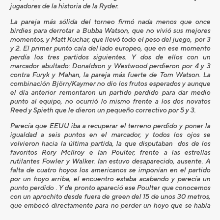
jugadores de la historia de la Ryder.
La pareja más sólida del torneo firmó nada menos que once
birdies para derrotar a Bubba Watson, que no vivió sus mejores
momentos, y Matt Kuchar, que llevó todo el peso del juego, por 3
y 2. El primer punto caía del lado europeo, que en ese momento
perdía los tres partidos siguientes. Y dos de ellos con un
marcador abultado: Donaldson y Westwood perdieron por 4 y 3
contra Furyk y Mahan, la pareja más fuerte de Tom Watson. La
combinación Björn/Kaymer no dio los frutos esperados y aunque
el día anterior remontaron un partido perdido para dar medio
punto al equipo, no ocurrió lo mismo frente a los dos novatos
Reed y Spieth que le dieron un pequeño correctivo por 5 y 3.
Parecía que EEUU iba a recuperar el terreno perdido y poner la
igualdad a seis puntos en el marcador, y todos los ojos se
volvieron hacia la última partida, la que disputaban dos de los
favoritos Rory McIlroy e Ian Poulter, frente a las estrellas
rutilantes Fowler y Walker. Ian estuvo desaparecido, ausente. A
falta de cuatro hoyos los americanos se imponían en el partido
por un hoyo arriba, el encuentro estaba acabando y parecía un
punto perdido . Y de pronto apareció ese Poulter que conocemos
con un aprochito desde fuera de green del 15 de unos 30 metros,
que embocó directamente para no perder un hoyo que se había
complicado mucho, y que los americanos no se fueran en el