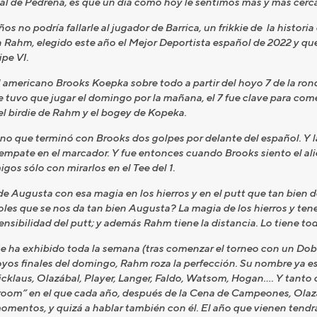
 al de Pedreña, es que un día como hoy le sentimos más y más cerca
s no podría fallarle al jugador de Barrica, un frikkie de la historia
n Rahm, elegido este año el Mejor Deportista español de 2022 y que 
pe VI.
l americano Brooks Koepka sobre todo a partir del hoyo 7 de la ron
 tuvo que jugar el domingo por la mañana, el 7 fue clave para com
 el birdie de Rahm y el bogey de Kopeka.
ano que terminó con Brooks dos golpes por delante del español. Y l
empate en el marcador. Y fue entonces cuando Brooks siento el alie
os sólo con mirarlos en el Tee del 1.
e Augusta con esa magia en los hierros y en el putt que tan bien d
es que se nos da tan bien Augusta? La magia de los hierros y tener
ensibilidad del putt; y además Rahm tiene la distancia. Lo tiene tod
ue ha exhibido toda la semana (tras comenzar el torneo con un Doble
yos finales del domingo, Rahm roza la perfección. Su nombre ya es
klaus, Olazábal, Player, Langer, Faldo, Watsom, Hogan…. Y tanto o
 room” en el que cada año, después de la Cena de Campeones, Olaz
 momentos, y quizá a hablar también con él. El año que vienen ten