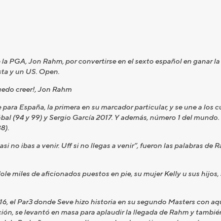
 PGA, Jon Rahm, por convertirse en el sexto español en ganar la
ta y un US. Open.
puedo creer!, Jon Rahm
 para España, la primera en su marcador particular, y se une a los 
ábal (94 y 99) y Sergio García 2017. Y además, número 1 del mundo
8).
i no ibas a venir. Uff si no llegas a venir”, fueron las palabras d
le miles de aficionados puestos en pie, su mujer Kelly u sus hijos
16, el Par3 donde Seve hizo historia en su segundo Masters con aqu
ión, se levantó en masa para aplaudir la llegada de Rahm y también