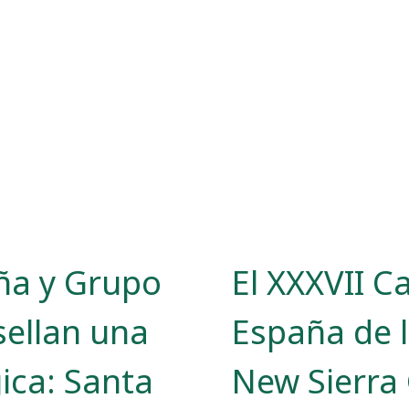
ña y Grupo
El XXXVII 
sellan una
España de 
gica: Santa
New Sierra 