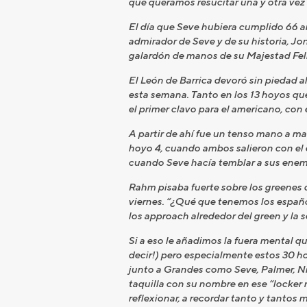
que queramos resucitar una y otra vez
El día que Seve hubiera cumplido 66 año
admirador de Seve y de su historia, Jo
galardón de manos de su Majestad Feli
El León de Barrica devoró sin piedad a
esta semana. Tanto en los 13 hoyos que
el primer clavo para el americano, con
A partir de ahí fue un tenso mano a m
hoyo 4, cuando ambos salieron con el 
cuando Seve hacía temblar a sus enemig
Rahm pisaba fuerte sobre los greenes d
viernes. “¿Qué que tenemos los español
los approach alrededor del green y la s
Si a eso le añadimos la fuera mental q
decir!) pero especialmente estos 30 ho
junto a Grandes como Seve, Palmer, Nic
taquilla con su nombre en ese “locker
reflexionar, a recordar tanto y tantos